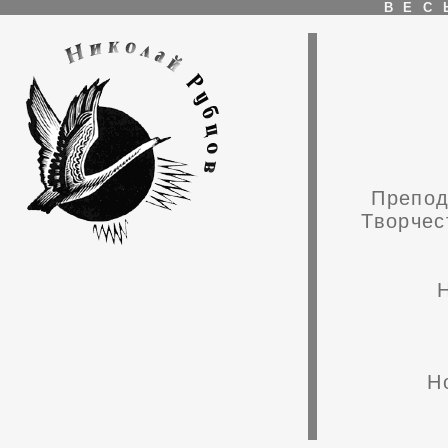
ВЕС
Препод
Творчес
Н