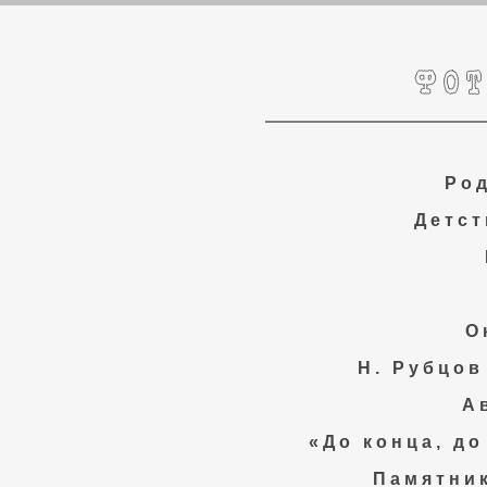
Ро
Детст
О
Н. Рубцов
А
«До конца, до
Памятник