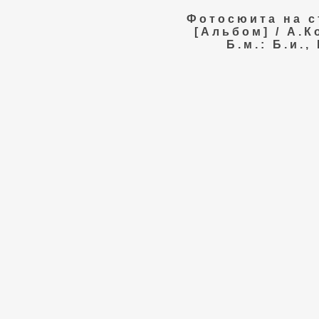
Фотосюита на с
[Альбом] / А.К
Б.м.: Б.и., 