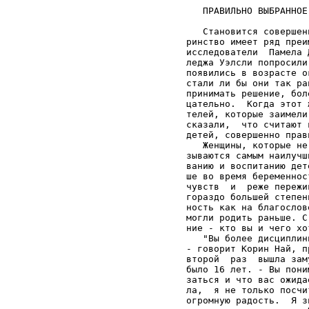
   ПРАВИЛЬНО ВЫБРАННОЕ ВРЕМЯ                           

   Становится совершенно  очевидным,  что позднее мате-
ринство имеет ряд преимуществ.  И действительно,  когда
исследователи  Памела Даниелс и Кэти Уэйнгартен из кол-
леджа Уэлсли попросили группу матерей,  у которых  дети
появились в возрасте около 20 лет,  ответить на вопрос,
стали ли бы они так рано рожать,  если бы могли  заново
принимать решение, более половины из них ответили отри-
цательно.  Когда этот же вопрос предложили группе роди-
телей, которые заимели детей в 30-40 лет, почти все они
сказали,  что считают время, выбранное ими для рождения
детей, совершенно правильным.                          
   Женщины, которые не спешат обзаводиться детьми, ока-
зываются самым наилучшим образом подготовлены к вынаши-
ванию и воспитанию детей. Доказано, что женщины постар-
ше во время беременности не  страдают  амбивалентностью
чувств  и  реже переживают внутренние конфликты.  Они в
гораздо большей степени склонны  смотреть  на  беремен-
ность как на благословение Божье,  и не потому,  что не
могли родить раньше. С возрастом и опытом приходит зна-
ние - кто вы и чего хотите.                            
   "Вы более дисциплинированны,  живете в ладу с собой,
- говорит Корин Най, профессиональный фотограф, которая
второй  раз  вышла замуж,  когда ее единственной дочери
было 16 лет. - Вы понимаете, от чего вам придется отка-
заться и что вас ожидает.  Когда в 41 год я заберемене-
ла,  я не только посчитала, что мне повезло, я испытала
огромную радость.  Я знала, что ребенок налагает огром-
ную ответственность.  И хотя временами  бывает  трудно,
радость от его появления больше,  чем я могла предпола-
гать".                                                 
   Беременность в более поздние годы обычно  приходится
на  время  глубоких размышлений,  решение принимают два
зрелых человека,  имеющих большой жизненный опыт. В за-
висимости от возраста супруги могут увидеть в ней "пос-
ледний шанс" и  поэтому  принять  как  драгоценный  дар
судьбы.                                                
   "Исследование показало, что поздний ребенок особенно
много значит для матери; женщина в таком возрасте менее
подвержена  стрессам,  более открыта и заинтересована в
усвоении нового, чем молоденькие матери, - отмечает Эл-
лен Мак-Грат, доктор философии, исполнительный директор
Центра психологии в Лагуна-Бич,  штат Калифорния, кото-
рая своего первого ребенка родила в 40 лет, а второго в
43.  - Поздний ребенок приходит в мир как бесценный по-
дарок для женщины, которая знает, чего хочет".         
   В муниципальной  больнице  в  Торонто было проведено
исследование, в ходе которого сравнивали чувства перво-
родящих  матерей  разного возраста;  обнаружилось,  что
женщины старшей возрастной группы во время беременности
испытывали меньший дистресс,  чем совсем молодые женщи-
ны,  несмотря на повышенный риск родить ребенка с гене-
тическими отклонениями,  несмотря на то что ребенок, по
всей вероятности, сильнее изменит ее привычную жизнь. У
женщин постарше, большинство из которых позднее вступи-
ли в брак, по мнению исследователей, в силу их возраста
больше шансов стать увереннее,  независимее, почувство-
вать себя благополучнее,  а это улучшает их  настрой  в
период  беременности.  Хотя  с приближением родов у них
может наблюдаться угнетенное состояние,  однако оно  не
так сильно выражено, как у молоденьких женщин.         
   Кроме того,  женщина постарше, все свои молодые годы
посвятившая карьере, может смотреть на беременность как
на  возможность испробовать себя в том,  что оставалось
белым пятном на карте ее жизни.  "Я знаю многих женщин,
чаще  всего в возрасте после тридцати,  которые многого
добились на профессиональном поприще и хотят теперь ут-
вердиться в тех свойствах своей натуры, которые остава-
лись незадействованными, которые они не проявили в пол-
ной мере в роли жены или на работе, - говорит д-р МакГ-
рат. - Для этих женщин иметь ребенка означает подняться
на вершину женственности.  Они чувствуют, что в течение
длительного 