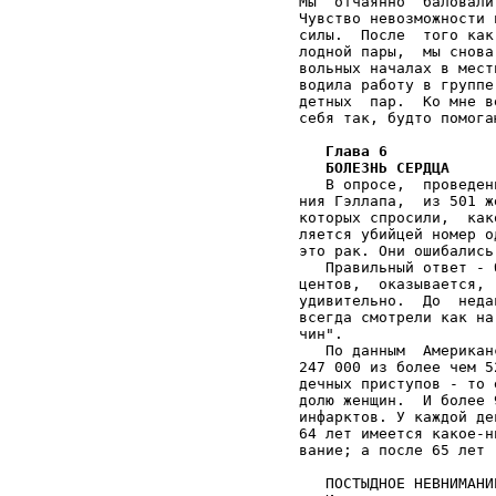
Глава 6
   БОЛЕЗНЬ СЕРДЦА
   В опросе,  проведен
ния Гэллапа,  из 501 ж
которых спросили,  как
ляется убийцей номер о
это рак. Они ошибались
   Правильный ответ - 
центов,  оказывается, 
удивительно.  До  неда
всегда смотрели как на
чин".                 
   По данным  Американ
247 000 из более чем 5
дечных приступов - то 
долю женщин.  И более 
инфарктов. У каждой де
64 лет имеется какое-н
вание; а после 65 лет 
   ПОСТЫДНОЕ НЕВНИМАНИ