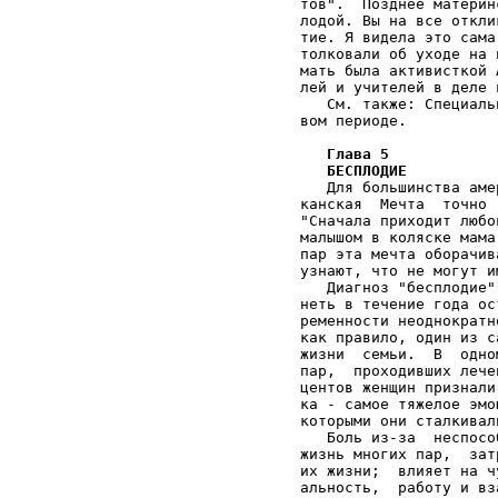
Глава 5
   БЕСПЛОДИЕ
                                           
   Для большинства американских семей настоящая  Амери-
канская  Мечта  точно  сформулирована в детском стишке:
"Сначала приходит любовь, потом свадьба бывает, и вот с
малышом в коляске мама уже гуляет".  Но для одной из 13
пар эта мечта оборачивается страшным  сном,  когда  они
узнают, что не могут иметь детей.                      
   Диагноз "бесплодие" ставится, если попытки забереме-
неть в течение года остаются безуспешными или если  бе-
ременности неоднократно заканчивались выкидышами;  это,
как правило, один из самых тяжелых кризисных моментов в
жизни  семьи.  В  одном из исследований наблюдались 200
пар,  проходивших лечение по поводу бесплодия;  40 про-
центов женщин признали, что невозможность родить ребен-
ка - самое тяжелое эмоциональное переживание из тех,  с
которыми они сталкивались в своей жизни.               
   Боль из-за  неспособности  иметь  детей  переполняет
жизнь многих пар,  затрагивает и отравляет все  стороны
их жизни;  влияет на чувство уверенности в себе, сексу-
альность,  работу и взаимоотношения. Беременность прев-
ращается  в навязчивую идею,  попытки забеременеть - "в
работу с полным рабочим днем",  как выразилась одна  из
женщин. Друзья, члены семьи, карьера - все отступает на
второй план в сравнении с ежедневным измерением базаль-
ной температуры, результатами анализа спермы, очередной
медицинской процедурой,  еще одним лекарством. Как ска-
зал один психолог,  в жизни этих пар не хватает уравно-
вешенности.  Одну неделю они надеются, следующую неделю
горюют.                                                
   Сьюзен Майкселл,  доктор  философии  из  Вашингтона,
психолог,  специализирующаяся на консультировании бесп-
лодных пар,  описывает месячный цикл как психолог и как
женщина, которая сама пережила все, что связано с борь-
бой с бесплодием.                                      
   "В начале месяца вы полны надежд,  - говорит она.  -
Вы знаете,  что с наступлением нового цикла вы  начнете
все  заново - и у вас получится.  Если в положенные дни
повысилась температура (признак овуляции) и если у  вас
было половое сношение в благоприятное время,  в течение
следующих двух недель вы ощущаете эйфорию,  но одновре-
менно  и  придерживаете  дыхание.  Вы прислушиваетесь к
своим ощущениям, не появилась ли легкая болезненность в
грудях, не начинается ли тошнота. Этот подъ