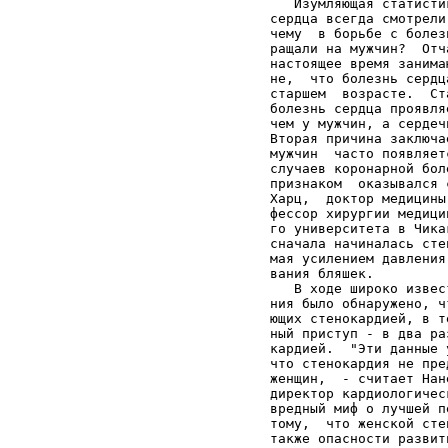
   Изумляющая статисти
сердца всегда смотрели
чему  в борьбе с болез
ращали на мужчин?  Отч
настоящее время занима
не,  что болезнь сердц
старшем  возрасте.  Ст
болезнь сердца проявля
чем у мужчин, а сердеч
Вторая причина заключа
мужчин  часто появляет
случаев коронарной бол
признаком  оказывался 
Харц,  доктор медицины
фессор хирургии медици
го университета в Чика
сначала начиналась сте
мая усилением давления
вания бляшек.         
   В ходе широко извес
ния было обнаружено, ч
ющих стенокардией, в т
ный приступ - в два ра
кардией.  "Эти данные 
что стенокардия не пре
женщин,  - считает Нан
директор кардиологичес
вредный миф о лучшей п
тому,  что женской сте
также опасности развит