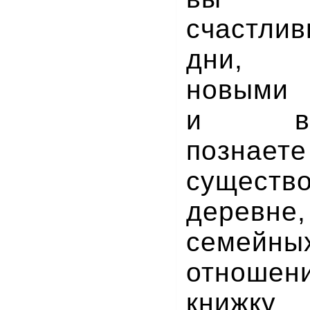
счастл
дни, н
новыми 
и впеч
познает
сущес
деревн
семейны
отноше
книжк