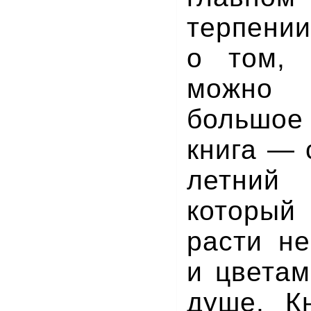
терпении
о том,
можно
большое
книга — 
летни
которы
расти не
и цветам
душе. К