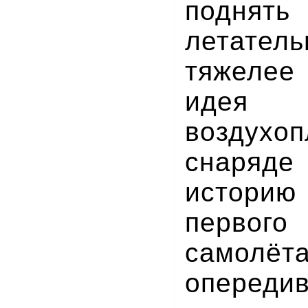
поднят
летател
тяжелее
ид
воздухоп
снаря
истори
перво
самолёта
опереди