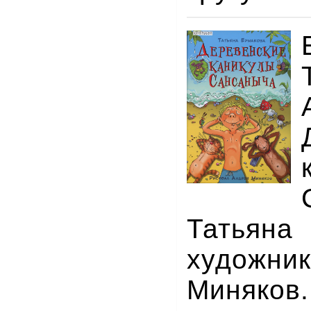
Татьян
худож
Миняков