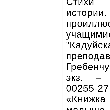
Стихи 
истори
проиллю
учащим
"Кадуй
препод
Гребенчу
экз. –
00255-27
«Книжка
малыша