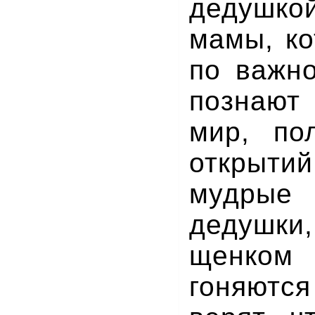
дедушко
мамы, ко
по важно
познаю
мир, по
открытий
мудры
дедушк
щенко
гоняются