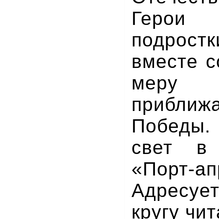
Герои
подрос
вместе с
меру 
прибл
Победы. 
свет в 
«Порт-ап
Адресуе
кругу чит