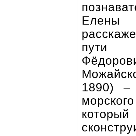
познава
Елены
расскаж
пути 
Фёдоров
Можайс
1890) –
морско
котор
сконст