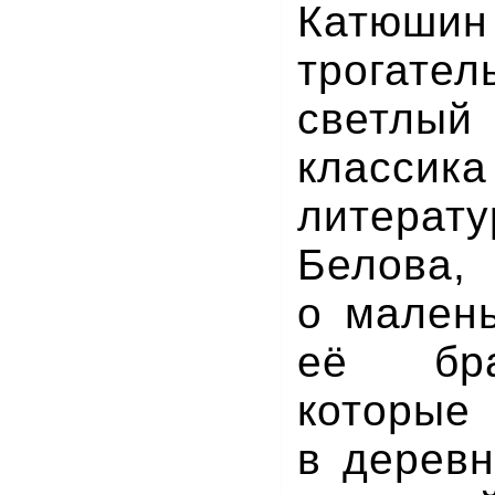
Катюши
трога
светлый
класси
литера
Белова,
о мален
её бра
которые 
в деревн