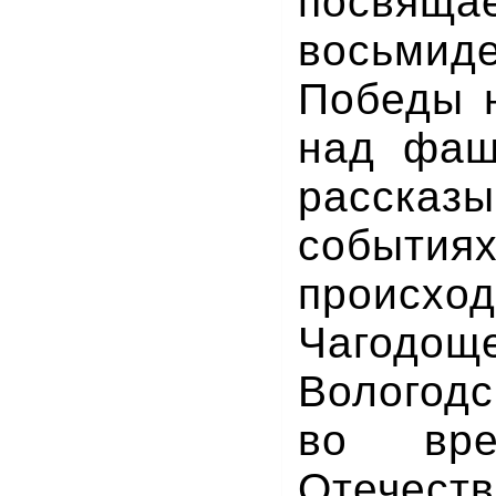
посвяща
восьмид
Победы 
над фаш
расска
событи
прои
Чагодощ
Вологод
во вре
Отечест