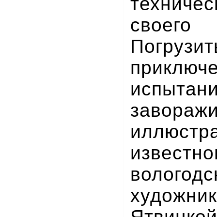
технич
своег
Погруз
прикл
испыта
завораж
иллюстр
известно
вологодс
худож
Ятвицко