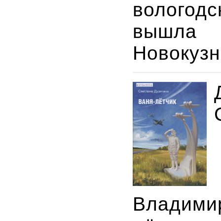
вологод
вышла
Новокузн
Владими