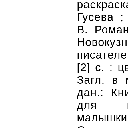
раскра
Гусева ;
В. Роман
Новоку
писателе
[2] с. : ц
Загл. в 
дан.: Кн
для 
малышки