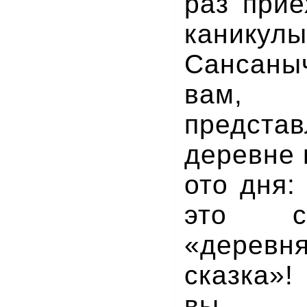
раз прие
каникул
Сансан
вам,
предс
деревне 
ото дня:
это с
«дере
сказка»!
вы «п