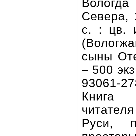
Вологда
Севера, 
с. : цв.
(Вологж
сыны Оте
– 500 экз
93061-27
Книга
читате
Руси, 