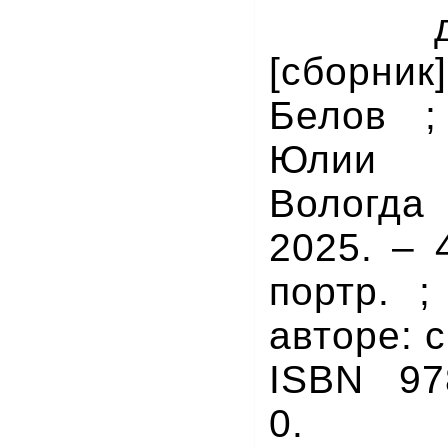
[сборни
Белов ;
Юлии 
Вологд
2025. – 4
портр. 
авторе: с
ISBN 978
0.