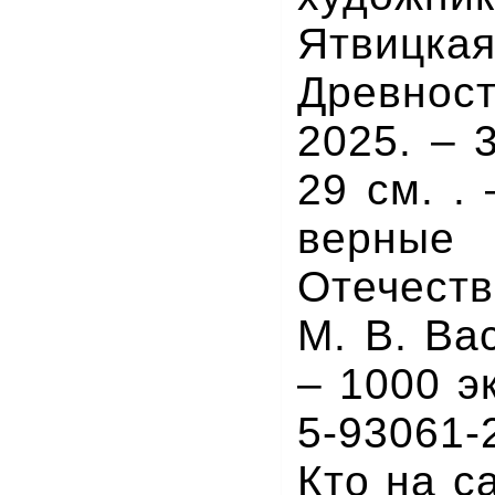
Ятвицкая
Древно
2025. – 3
29 см. .
верн
Отечест
М. В. Ва
– 1000 э
5-93061-
Кто на с