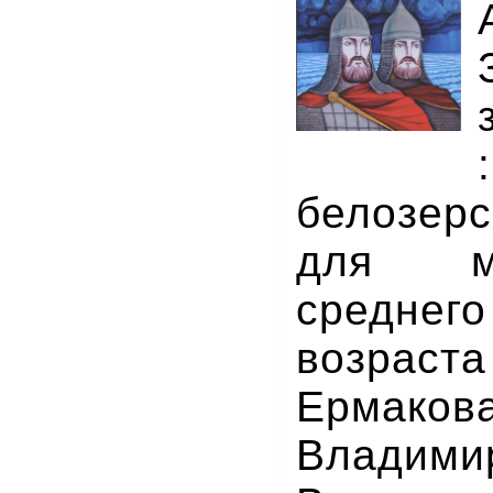
белозерс
для м
средне
возрас
Ермаков
Владими