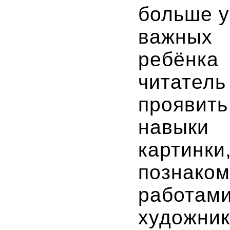
больше у
важных
ребёнка
читат
проявит
навыки 
картинки
позна
работ
художн