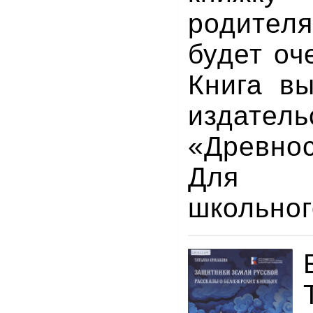
родител
будет оч
Книга в
издатель
«Древно
Для 
школьног