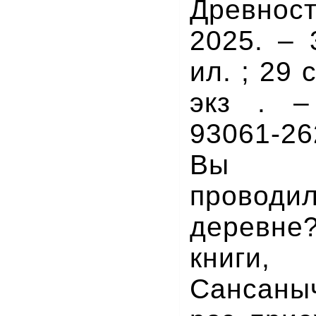
Древно
2025. – 3
ил. ; 29 
экз . –
93061-26
Вы ко
провод
деревне
книги
Сансан