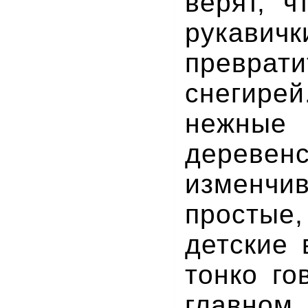
верят, ч
рукав
превр
снеги
нежные
дереве
изменчи
просты
детские 
тонко го
главно