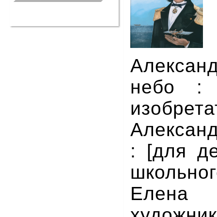
Александ
небо :
изобрета
Алексан
: [для д
школьног
Елена
худож