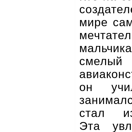
создате
мире сам
мечтател
мальч
смелы
авиакон
он уч
занималс
стал из
Эта увл