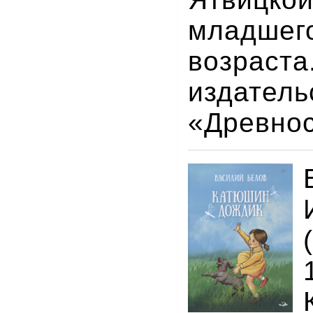
младше
возраста
издатель
«Древно