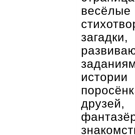
весёлые
стихотво
загадки
развива
задания
истори
поросён
друзей
фантазё
знакомс