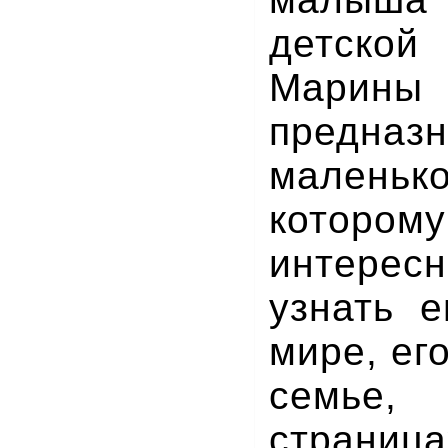
детской
Марин
предна
маленьк
кото
интерес
узнать 
мире, ег
семье,
страни