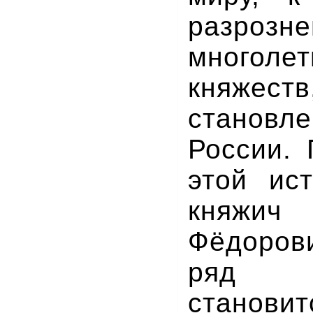
разрозн
многол
княж
станов
России. 
этой ис
княж
Фёдоров
ряд и
станови