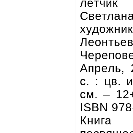
лётчик
Светлан
художн
Леон
Черепо
Апрель, 
с. : цв. 
см. – 12
ISBN 978
Книга «