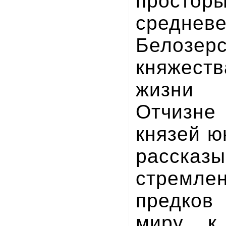
простор
средневе
Белозерс
княжеств
жизни 
Отчизне
князей ю
расска
стремл
предков
миру, к