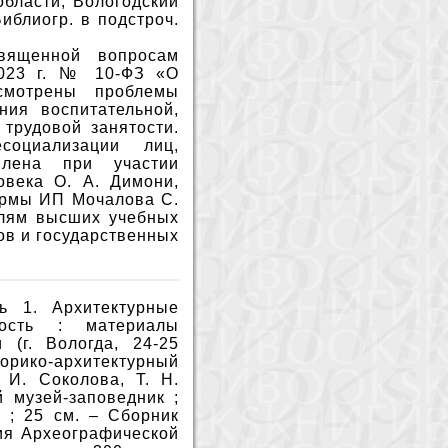
бласти, Вологодский
иблиогр. в подстроч.
вященной вопросам
2023 г. № 10-ФЗ «О
смотрены проблемы
ния воспитательной,
трудовой занятости.
оциализации лиц,
влена при участии
овека О. А. Димони,
ирмы ИП Мочалова С.
елям высших учебных
ов и государственных
ь 1. Архитектурные
ость : материалы
 (г. Вологда, 24-25
торико-архитектурный
 И. Соколова, Т. Н.
 музей-заповедник ;
ы ; 25 см. – Сборник
ия Археографической