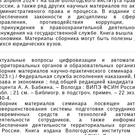
8 апреля 2024 г на базе Вологодского института пр
оссии, а также ряд других научных материалов по 
дминистративного права и процесса. В издании 
беспечения законности и дисциплины в сфере
правления, противодействия коррупции,
о принуждения в правоохранительной деятельн
нуждения на государственной службе. Книга вышла 
кономики. Материапы сборника могут быть полезны
хся юридических вузов.
ктуальные вопросы цифровизации и автоматиз
ерриториальных органов и образовательных органи
борник материалов научно-практического семинара 
023 г.) / Федеральная служба исполнения наказаний,
рава и экономики ; под общей редакцией кандидата 
оцента А. А. Бабкина. – Вологда : ВИПЭ ФСИН России,
абл. ; 21 см. – Библиогр. в подстроч. примеч. – 22 эк
40-4.
борник материалов семинара посвящен акт
овершенствования системы подготовки сотрудник
овременных средств и технологий автомат
еятельности сотрудников, а также информаци
беспечения деятельности территориальных орган
России. Книга издана Вологодским институтом 