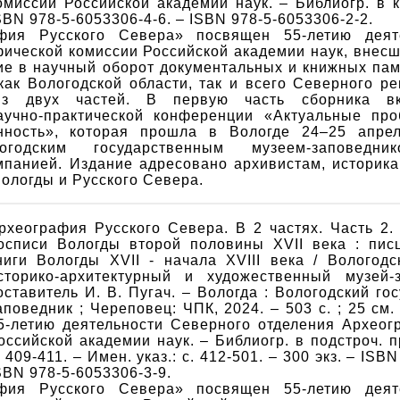
омиссии Российской академии наук. – Библиогр. в ко
SBN 978-5-6053306-4-6. – ISBN 978-5-6053306-2-2.
фия Русского Севера» посвящен 55-летию деят
ической комиссии Российской академии наук, внес
ие в научный оборот документальных и книжных па
как Вологодской области, так и всего Северного р
из двух частей. В первую часть сборника в
аучно-практической конференции «Актуальные про
нность», которая прошла в Вологде 24–25 апрел
огодским государственным музеем-заповедни
мпанией. Издание адресовано архивистам, историка
ологды и Русского Севера.
рхеография Русского Севера. В 2 частях. Часть 2.
осписи Вологды второй половины XVII века : пи
ниги Вологды XVII - начала XVIII века / Вологодс
сторико-архитектурный и художественный музей-
оставитель И. В. Пугач. – Вологда : Вологодский го
аповедник ; Череповец: ЧПК, 2024. – 503 с. ; 25 см
5-летию деятельности Северного отделения Археог
оссийской академии наук. – Библиогр. в подстроч. пр
. 409-411. – Имен. указ.: с. 412-501. – 300 экз. – ISB
SBN 978-5-6053306-3-9.
фия Русского Севера» посвящен 55-летию деят