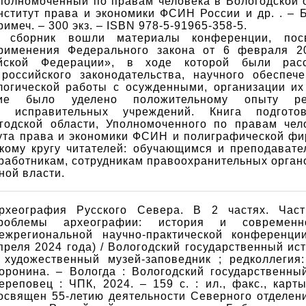
полномоченный по правам человека в Вологодской о
нститут права и экономики ФСИН России и др. . – Б
римеч. – 300 экз. – ISBN 978-5-91965-358-5.
 сборник вошли материалы конференции, пос
рименения Федерального закона от 6 февраля 
йской Федерации», в ходе которой были рас
российского законодательства, научного обеспече
логической работы с осужденными, организации их 
ние было уделено положительному опыту рес
з исправительных учреждений. Книга подгото
годской области, Уполномоченного по правам чел
тута права и экономики ФСИН и полиграфической ф
кому кругу читателей: обучающимся и преподават
работникам, сотрудникам правоохранительных орган
ной власти.
рхеография Русского Севера. В 2 частях. Част
роблемы археографии: история и современн
ежрегиональной научно-практической конференции
преля 2024 года) / Вологодский государственный ис
 художественный музей-заповедник ; редколлегия:
оронина. – Вологда : Вологодский государственный
ереповец : ЧПК, 2024. – 159 с. : ил., факс., карт
освящен 55-летию деятельности Северного отделен