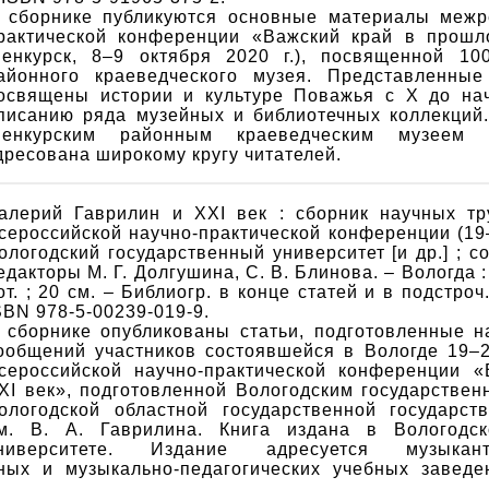
 сборнике публикуются основные материалы межр
рактической конференции «Важский край в прошл
енкурск, 8–9 октября 2020 г.), посвященной 10
айонного краеведческого музея. Представленные
освящены истории и культуре Поважья с X до нач
писанию ряда музейных и библиотечных коллекций.
енкурским районным краеведческим музеем
дресована широкому кругу читателей.
алерий Гаврилин и XXI век : сборник научных т
сероссийской научно-практической конференции (19–2
ологодский государственный университет [и др.] ; с
едакторы М. Г. Долгушина, С. В. Блинова. – Вологда : 
от. ; 20 см. – Библиогр. в конце статей и в подстроч.
SBN 978-5-00239-019-9.
 сборнике опубликованы статьи, подготовленные н
ообщений участников состоявшейся в Вологде 19–2
сероссийской научно-практической конференции 
XI век», подготовленной Вологодским государствен
ологодской областной государственной государс
м. В. А. Гаврилина. Книга издана в Вологодск
ниверситете. Издание адресуется музыканта
ных и музыкально-педагогических учебных заведе