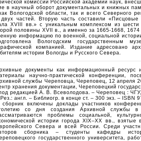
ической комиссии Российской академии наук, внес
ие в научный оборот документальных и книжных па
как Вологодской области, так и всего Северного р
 двух частей. Вторую часть составили «Писцовые
ала XVIII вв.» с уникальным комплексом из шести
орой половины XVII в., а именно за 1665-1668, 1674
ценную информацию по военной, социальной истории
дготовлена Вологодским государственным муз
графической компанией. Издание адресовано архи
бителям истории Вологды и Русского Севера.
рхивные документы как информационный ресурс и
атериалы научно-практической конференции, пос
рхивной службы Череповца, Череповец, 12 апреля 20
ентр хранения документации, Череповецкий государ
 под редакцией А. В. Всеволодова. – Череповец : ЧГУ, 
 Рез.: англ. – Библиогр. в конце ст. – 300 экз. – ISBN 
 сборник включены доклады участников конферен
толетию со дня создания Архивной службы в
ассматриваются проблемы социальной, культурн
кономической истории города XIX–XX вв., взятые в
вропейского Севера и всей России. Среди участ
второв сборника – студенты кафедры ист
ереповецкого государственного университета, рабо