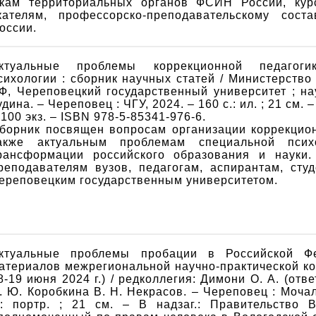
икам территориальных органов ФСИН России, курс
ателям, профессорско-преподавательскому соста
оссии.
ктуальные проблемы коррекционной педагог
сихологии : сборник научных статей / Министерство
Ф, Череповецкий государственный университет ; на
удина. – Череповец : ЧГУ, 2024. – 160 с.: ил. ; 21 см. 
 100 экз. – ISBN 978-5-85341-976-6.
борник посвящен вопросам организации коррекцион
акже актуальным проблемам специальной псих
рансформации российского образования и науки.
реподавателям вузов, педагогам, аспирантам, студ
ереповецким государственным университетом.
ктуальные проблемы пробации в Российской Ф
атериалов межрегиональной научно-практической ко
8-19 июня 2024 г.) / редколлегия: Димони О. А. (отв
. Ю. Коробкина В. Н. Некрасов. – Череповец : Мочал
.: портр. ; 21 см. – В надзаг.: Правительство В