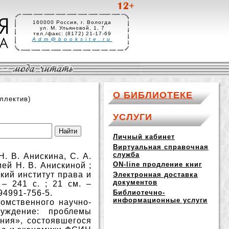
160000 Россия, г. Вологда
ул. М. Ульяновой, 1, 7
тел./факс: (8172) 21-17-69
Adm@booksite.ru
О БИБЛИОТЕКЕ
ллектив)
УСЛУГИ
Личный кабинет
Виртуальная справочная
служба
. В. Анискина, С. А.
ON-line продление книг
ией Н. В. Анискиной ;
кий институт права и
Электронная доставка
документов
– 241 с. ; 21 см. –
Библиотечно-
-94991-756-5.
информационные услуги
омственного научно-
нуждение: проблемы
ния», состоявшегося