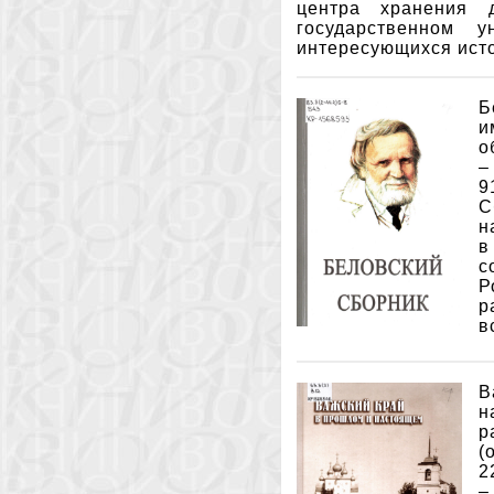
центра хранения 
государственном у
интересующихся исто
Б
и
о
–
9
С
н
в
с
Р
р
в
В
н
р
(
2
–