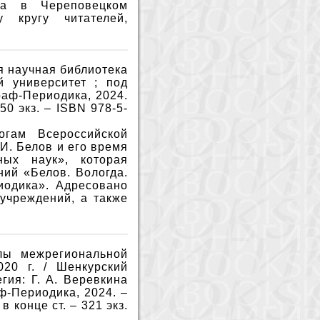
на в Череповецком
у кругу читателей,
я научная библиотека
й университет ; под
раф-Периодика, 2024.
150 экз. – ISBN 978-5-
огам Всероссийской
И. Белов и его время
ых наук», которая
ний «Белов. Вологда.
иодика». Адресовано
учреждений, а также
лы межрегиональной
020 г. / Шенкурский
гия: Г. А. Веревкина
аф-Периодика, 2024. –
 в конце ст. – 321 экз.