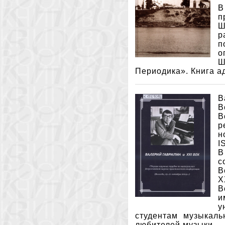
В
п
Ш
р
п
о
Ш
Периодика». Книга а
В
В
В
р
н
I
В
с
В
X
В
и
у
студентам музыкаль
любителей музыки.