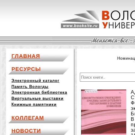
ГЛАВНАЯ
Номинац
РЕСУРСЫ
Электронный каталог
Память Вологды
А
Электронная библиотека
С
Виртуальные выставки
Ф
Книжные памятники
э
Б
КОЛЛЕГАМ
В
п
з
НОВОСТИ