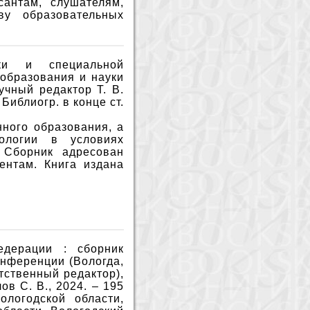
антам, слушателям,
ву образовательных
ики и специальной
 образования и науки
учный редактор Т. В.
– Библиогр. в конце ст.
ного образования, а
ологии в условиях
 Сборник адресован
ентам. Книга издана
едерации : сборник
нференции (Вологда,
етственный редактор),
ов С. В., 2024. – 195
ологодской области,