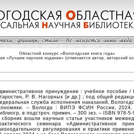
Областной конкурс «Вологодская книга года»
ия «Лучшее научное издание» (отмечается автор, авторский ко
дминистративное принуждение : учебное пособие / Н
таростин, Р. В. Нагорных [и др.] ; под общей редакц
едеральная служба исполнения наказаний, Вологодс
кономики. – Вологда : ВИПЭ ФСИН России, 2024. 
иблиогр. в подстроч. примеч. – 300 экз. – ISBN 978-5
 сборник вошли научные статьи участников межвед
рактического семинара «Административное при
аконодательного регулирования и практики примене