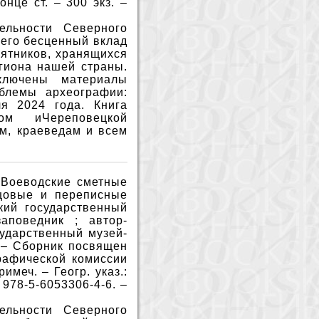
нце ст. – 300 экз. –
ельности Северного
шего бесценный вклад
мятников, хранящихся
егиона нашей страны.
ключены материалы
блемы археографии:
я 2024 года. Книга
ком иЧереповецкой
м, краеведам и всем
 Воеводские сметные
сцовые и переписные
кий государственный
заповедник ; автор-
сударственный музей-
. – Сборник посвящен
рафической комиссии
имеч. – Геогр. указ.:
N 978-5-6053306-4-6. –
ельности Северного