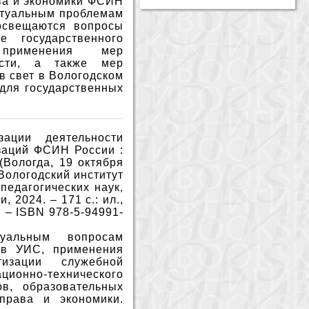
ава и экономики ФСИН
актуальным проблемам
освещаются вопросы
 государственного
 применения мер
ости, а также мер
в свет в Вологодском
 для государственных
ации деятельности
заций ФСИН России :
(Вологда, 19 октября
 Вологодский институт
педагогических наук,
 2024. – 171 с.: ил.,
з. – ISBN 978-5-94991-
уальным вопросам
ов УИС, применения
изации служебной
онно-технического
ов, образовательных
права и экономики.