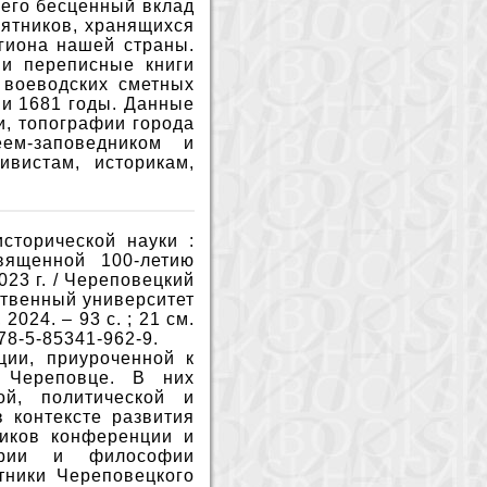
шего бесценный вклад
мятников, хранящихся
егиона нашей страны.
 и переписные книги
 воеводских сметных
 и 1681 годы. Данные
, топографии города
еем-заповедником и
вистам, историкам,
сторической науки :
вященной 100-летию
23 г. / Череповецкий
ственный университет
2024. – 93 с. ; 21 см.
978-5-85341-962-9.
ции, приуроченной к
 Череповце. В них
ой, политической и
 контексте развития
ников конференции и
ории и философии
тники Череповецкого