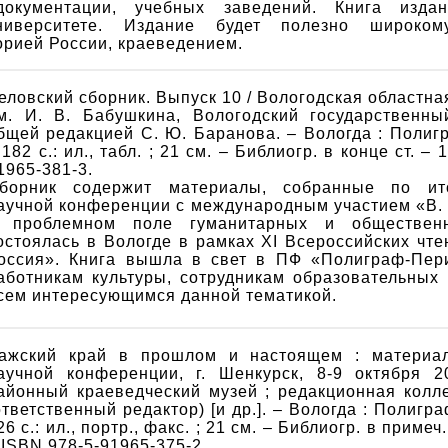
документации, учебных заведений. Книга изда
ниверситете. Издание будет полезно широком
рией России, краеведением.
еловский сборник. Выпуск 10 / Вологодская областна
м. И. В. Бабушкина, Вологодский государственны
бщей редакцией С. Ю. Баранова. – Вологда : Полиг
 182 с.: ил., табл. ; 21 см. – Библиогр. в конце ст. – 
1965-381-3.
борник содержит материалы, собранные по ит
аучной конференции с международным участием «В. 
 проблемном поле гуманитарных и общественн
остоялась в Вологде в рамках XI Всероссийских чте
оссия». Книга вышла в свет в ПФ «Полиграф-Пер
аботникам культуры, сотрудникам образовательных 
сем интересующимся данной тематикой.
ажский край в прошлом и настоящем : материа
аучной конференции, г. Шенкурск, 8-9 октября 2
айонный краеведческий музей ; редакционная колле
ответственный редактор) [и др.]. – Вологда : Полигр
26 с.: ил., портр., факс. ; 21 см. – Библиогр. в примеч.
 ISBN 978-5-91965-375-2.