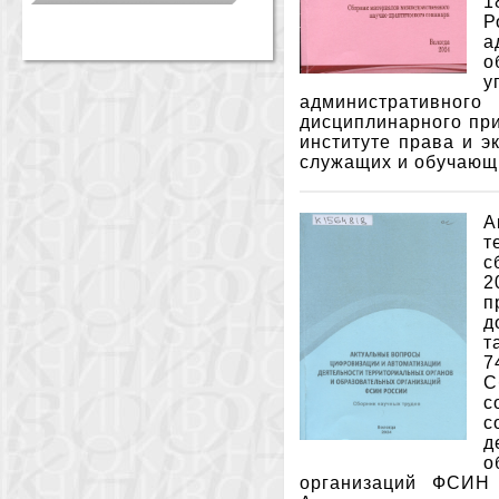
1
Р
а
о
у
административног
дисциплинарного при
институте права и э
служащих и обучающи
А
т
с
2
п
д
т
7
С
с
с
д
о
организаций ФСИН 