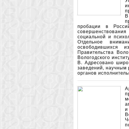
У
и
п
В
п
пробации в Росси
совершенствования 
социальной и психо
Отдельное внима
освободившихся и
Правительства Воло
Вологодского инсти
В. Адресовано широ
заведений, научным 
органов исполнитель
А
п
м
а
и
В
Ч
п