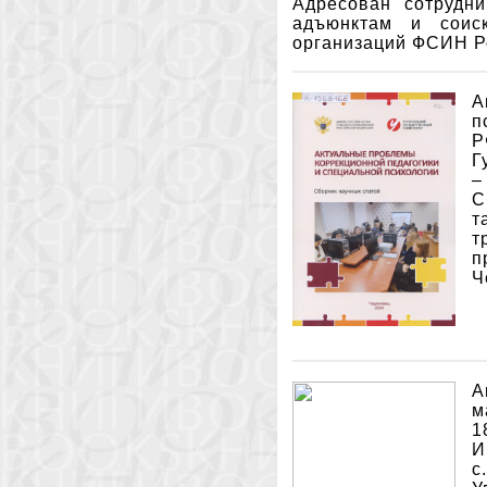
Адресован сотрудн
адъюнктам и соиск
организаций ФСИН Р
А
п
Р
Г
–
С
т
т
п
Ч
А
м
1
И
с