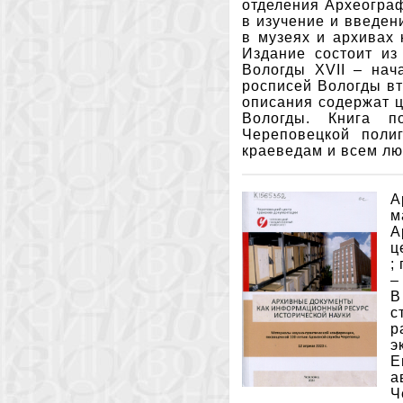
отделения Археограф
в изучение и введен
в музеях и архивах 
Издание состоит из
Вологды XVII – нач
росписей Вологды вт
описания содержат 
Вологды. Книга по
Череповецкой поли
краеведам и всем лю
А
м
А
ц
;
–
В
с
р
э
Е
а
Ч