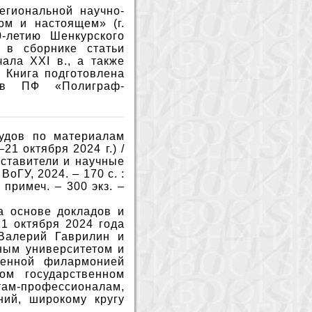
егиональной научно-
ом и настоящем» (г.
0-летию Шенкурского
 в сборнике статьи
ала XXI в., а также
 Книга подготовлена
 в ПФ «Полиграф-
рудов по материалам
1 октября 2024 г.) /
оставители и научные
ВоГУ, 2024. – 170 с. :
 примеч. – 300 экз. –
а основе докладов и
1 октября 2024 года
«Валерий Гаврилин и
ным университетом и
твенной филармонией
ом государственном
м-профессионалам,
ний, широкому кругу