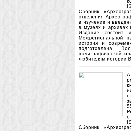
к
I
Сборник «Археогра
отделения Археограф
в изучение и введен
в музеях и архивах 
Издание состоит 
Межрегиональной н
история и совреме
подготовлена Вол
полиграфической ко
любителям истории В
А
р
к
и
с
з
5
Р
с
I
Сборник «Археогра