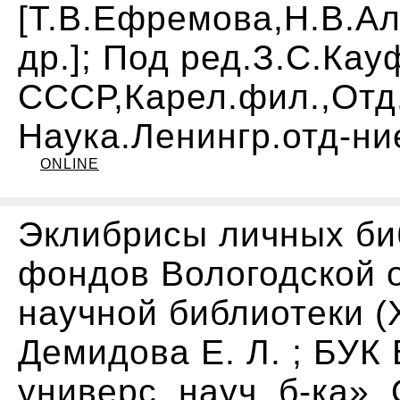
[Т.В.Ефремова,Н.В.Ал
др.]; Под ред.З.С.Ка
СССР,Карел.фил.,Отд.в
Наука.Ленингр.отд-ние,
ONLINE
Эклибрисы личных биб
фондов Вологодской 
научной библиотеки (XV
Демидова Е. Л. ; БУК 
универс. науч. б-ка», 