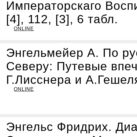
Императорскаго Воспи
[4], 112, [3], 6 табл.
ONLINE
Энгельмейер А. По ру
Северу: Путевые впеча
Г.Лисснера и А.Гешеля,
ONLINE
Энгельс Фридрих. Диа