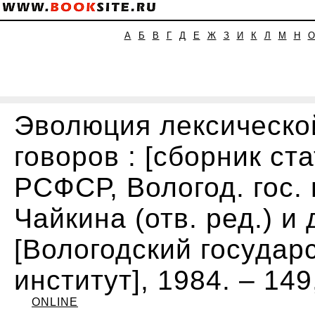
А
Б
В
Г
Д
Е
Ж
З
И
К
Л
М
Н
Эволюция лексическо
говоров : [сборник ст
РСФСР, Вологод. гос. п
Чайкина (отв. ред.) и д
[Вологодский государ
институт], 1984. – 149,
ONLINE