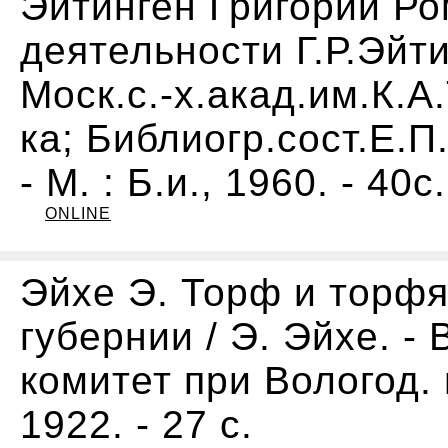
Эйтинген Григорий Ро
деятельности Г.Р.Эйти
Моск.с.-х.акад.им.К.А
ка; Библиогр.сост.Е.П
- М. : Б.и., 1960. - 40с.
ONLINE
Эйхе Э. Торф и торфя
губернии / Э. Эйхе. - 
комитет при Вологод. 
1922. - 27 с.