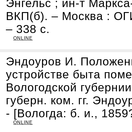
Энгельс ; ин-т Маркс
ВКП(б). – Москва : ОГ
– 338 с.
ONLINE
Эндоуров И. Положен
устройстве быта пом
Вологодской губернии
губерн. ком. гг. Эндо
- [Вологда: б. и., 1859?
ONLINE