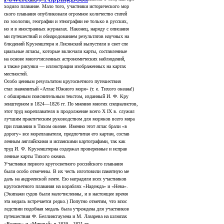
ходило плавание. Мало того, участники исторического мор­
ского плавания опубликовали огромное количество статей
по зоологии, географии и этнографии не только в русских,
но и в иностранных журналах. Наконец, наряду с описания­
ми путешествий и обнародованием результатов научных на­
блюдений Крузенштерн и Лисянский выпустили в свет спе­
циальные атласы, которые включали карты, составленные
на основе многочисленных астрономических наблюдений,
а также рисунки — иллюстрации изображенных на картах
местностей.
Особо ценным результатом кругосветного путешествия
стал знаменитый «Атлас Южного моря» (т. е. Тихого океана!)
с обширным пояснительным текстом, изданный И. Ф. Кру­
зенштерном в 1824—1826 гг. По мнению многих специалистов,
этот труд мореплавателя в продолжение всего X IX в. служил
лучшим практическим руководством для моряков всего мира
при плавании в Тихом океане. Именно этот атлас брали «в
дорогу» все мореплаватели, предпочитая его картам, состав­
ленным английскими и испанскими картографами, так как
труд И. Ф. Крузенштерна содержал проверенные и исправ­
ленные карты Тихого океана.
Участники первого кругосветного российского плавания
были особо отмечены. В их честь изготовили памятную ме­
даль на андреевской ленте. Ею наградили всех участников
кругосветного плавания на кораблях «Надежда» и «Нева».
(Экипажи судов были малочисленны, и в настоящее время
эта медаль встречается редко.) Попутно отметим, что впос­
ледствии подобная медаль была учреждена для участников
путешествия Ф. Беллинсгаузена и М. Лазарева на шлюпах
«Восток» и «Мирный» в 1819—1821 гг.