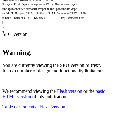
Вслед за И. Ф. Крузенштерном и Ю. Ф. Лисянским в даль­
ние кругосветные плавания отправлялись российские моря­
ки М. П. Лазарев (1813—1816 гг.), В. М. Головнин (1807—1809
и 1817—1819 гг.), О. Е. Коцебу (1815—1818 гг.). Относительно
[
1
]
3
SEO Version
Warning.
You are currently viewing the SEO version of
!text
.
It has a number of design and functionality limitations.
We recommend viewing the
Flash version
or the
basic
HTML version
of this publication.
Table of Contents
|
Flash Version