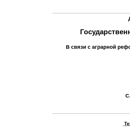
Д
Государствен
В связи с аграрной реф
С
Tex