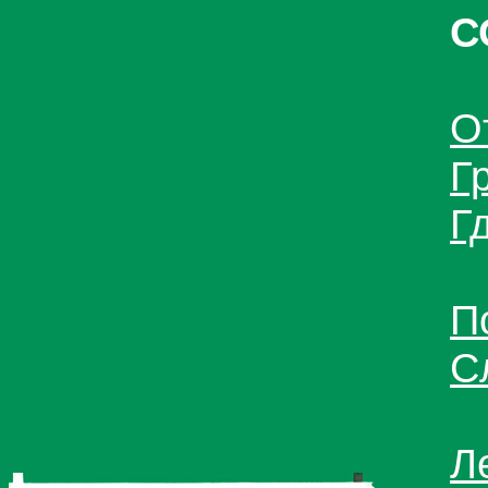
С
О
Г
Г
П
С
Л