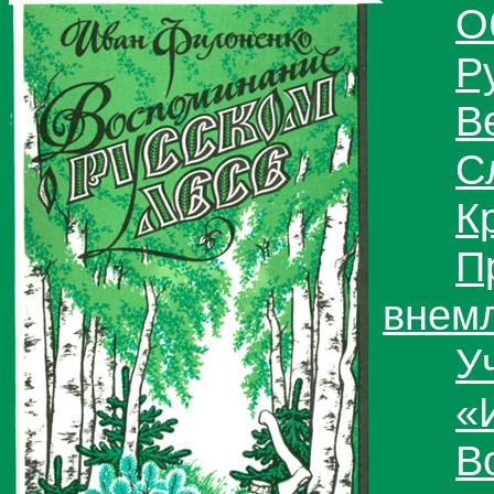
О
Р
В
С
К
П
внем
У
«
В