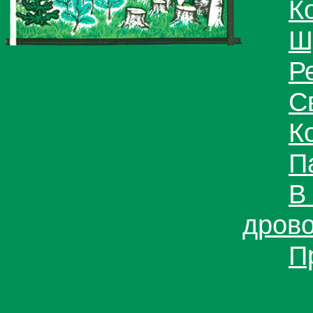
К
Ш
Р
С
К
П
В
дров
П