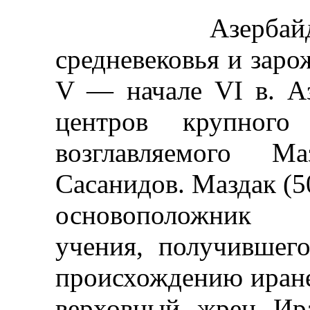
Азербайджан.
средневековья и заро
V — начале VI в. А
центров крупного 
возглавляемого Ма
Сасанидов. Маздак (5
основоположник ре
учения, получившего
происхождению иране
верховный жрец Ира