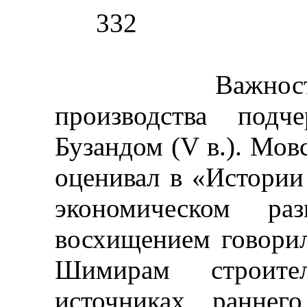
332
Важность сель
производства подч
Бузандом (V в.). Мов
оценивал в «Истории
экономическом р
восхищением говори
Шимирам строите
источниках раннег