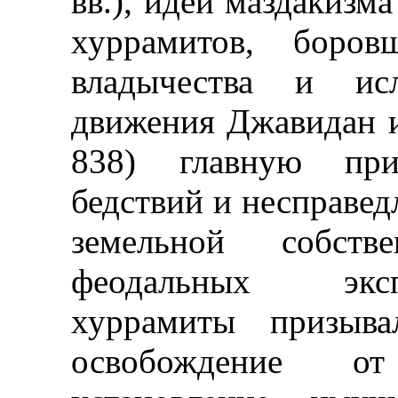
вв.), идеи маздакизм
хуррамитов, боров
владычества и исл
движения Джавидан и
838) главную при
бедствий и несправед
земельной собств
феодальных эксп
хуррамиты призыв
освобождение от