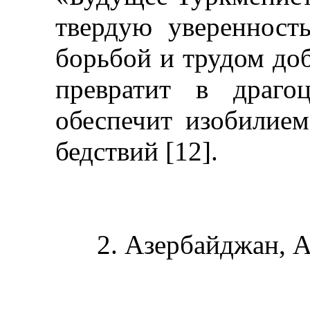
твердую уверенност
борьбой и трудом до
превратит в драго
обеспечит изобилием
бедствий [12].
2.
Азерб
айджан, А