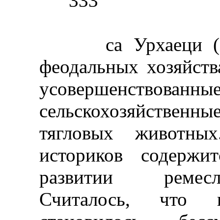
333
са Урхаеци (XII 
феодальных хозяйств
усовершенствован
сельскохозяйственны
тягловых животны
историков содержи
развитии ремесл
Считалось, что 