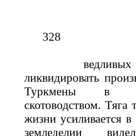
328
ведливых поря
ликвидировать произ
Туркмены в ос
скотоводством. Тяга 
жизни усиливается в
земледелии вид