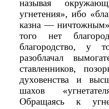
называя окружа
угнетения», ибо «бл
казна — ничтожным»; 
того нет благоро
благородство, у т
разоблачал вымога
ставленников, позо
духовенства и выс
шахов «угнетате
Обращаясь к угне