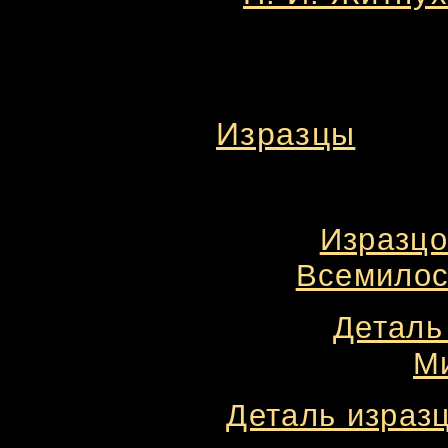
Изразцы
Изразцо
Всемилост
Деталь
Ми
Деталь изразц