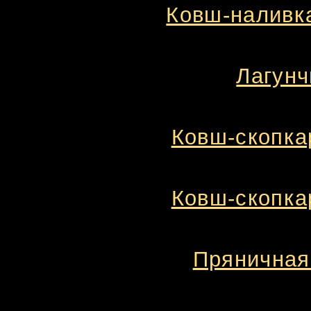
Ковш-наливка
Лагунч
Ковш-скопкар
Ковш-скопкар
Пряничная