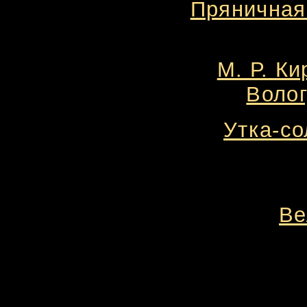
Пряничная
М. Р. Ки
Волог
Утка-со
Ве