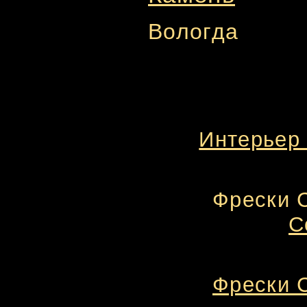
Вологда
Интерьер
Фрески С
С
Фрески С