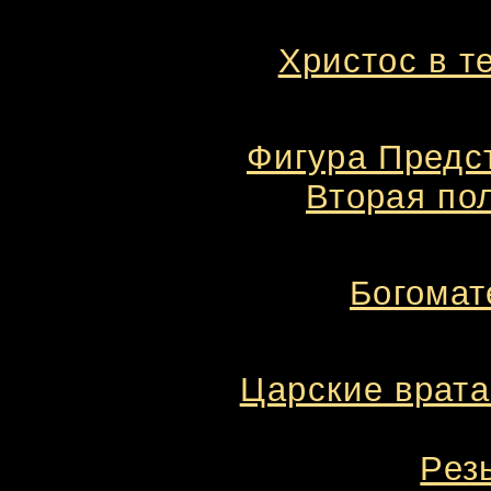
Христос в т
Фигура Предс
Вторая пол
Богомат
Царские врата
Рез