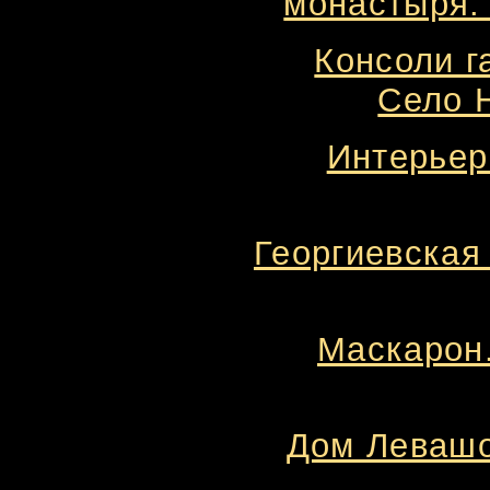
монастыря. 
Консоли г
Село 
Интерьер 
Георгиевская 
Маскарон.
Дом Левашо