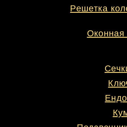
Решетка кол
Оконная 
Сечк
Ключ
Ендо
Кум