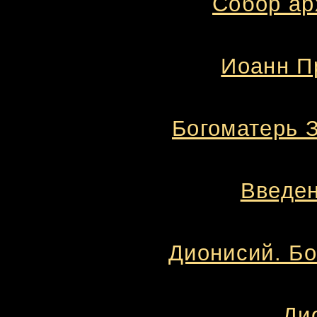
Собор ар
Иоанн П
Богоматерь З
Введен
Дионисий. Бо
Ди