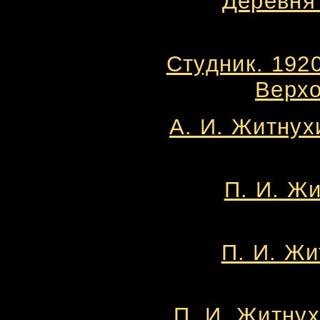
Деревня
Студник. 192
Верхо
А. И. Житнухи
П. И. Жи
П. И. Жи
П. И. Житнух