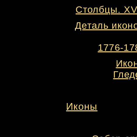
Столбцы. XVI
Деталь икон
1776-178
Икон
Глед
Иконы