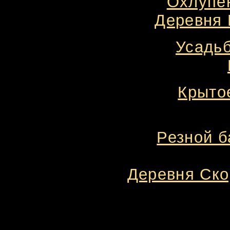
Охлупен
Деревня 
Усадьб
Крыто
Резной б
Деревня Ско