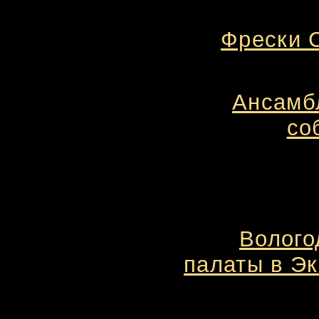
Фрески С
Ансамб
со
Волого
палаты в Эк