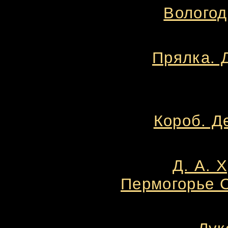
Вологод
Прялка. 
Короб. Д
Д. А. 
Пермогорье С