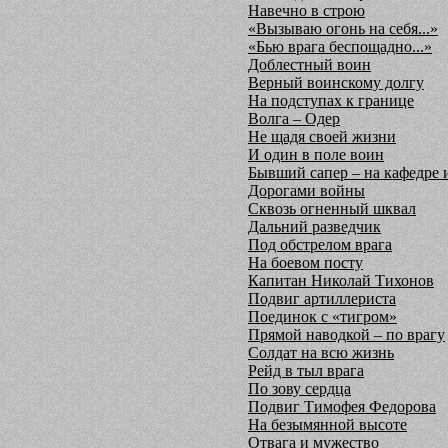
Навечно в строю
«Вызываю огонь на себя...»
«Бью врага беспощадно...»
Доблестный воин
Верный воинскому долгу
На подступах к границе
Волга – Одер
Не щадя своей жизни
И один в поле воин
Бывший сапер – на кафедре 
Дорогами войны
Сквозь огненный шквал
Дальний разведчик
Под обстрелом врага
На боевом посту
Капитан Николай Тихонов
Подвиг артиллериста
Поединок с «тигром»
Прямой наводкой – по врагу
Солдат на всю жизнь
Рейд в тыл врага
По зову сердца
Подвиг Тимофея Федорова
На безымянной высоте
Отвага и мужество