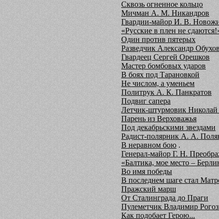
Сквозь огненное кольцо
Мичман А. М. Никандров
Гвардии-майор И. В. Новож
«Русские в плен не сдаются!
Один против пятерых
Разведчик Александр Обухо
Гвардеец Сергей Орешков
Мастер бомбовых ударов
В боях под Тарановкой
Не числом, а уменьем
Политрук А. К. Панкратов
Подвиг сапера
Летчик-штурмовик Николай
Парень из Верховажья
Под декабрьскими звездами
Радист-полярник А. А. Пол
В неравном бою
.
Генерал-майор Г. Н. Преобр
«Балтика, мое место – Берли
Во имя победы
В последнем шаге стал Мат
Пражский марш
От Сталинграда до Праги
Пулеметчик Владимир Рого
Как подобает Герою...