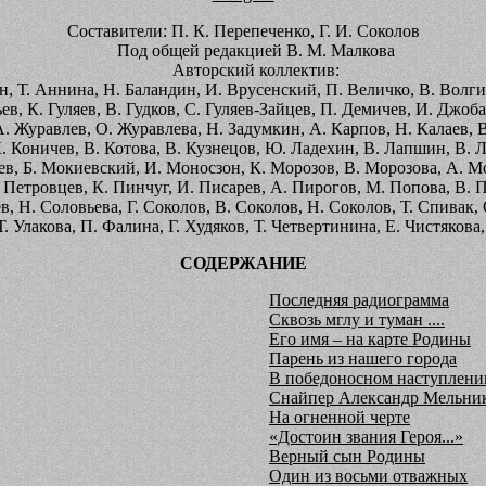
Составители: П. К. Перепеченко, Г. И. Соколов
Под общей редакцией В. М. Малкова
Авторский коллектив:
Т. Аннина, Н. Баландин, И. Врусенский, П. Величко, В. Волгин,
ьев, К. Гуляев, В. Гудков, С. Гуляев-Зайцев, П. Демичев, И. Джо
. Журавлев, О. Журавлева, Н. Задумкин, А. Карпов, Н. Калаев, 
Коничев, В. Котова, В. Кузнецов, Ю. Ладехин, В. Лапшин, В. Ле
в, Б. Мокиевский, И. Моносзон, К. Морозов, В. Морозова, А. М
 Петровцев, К. Пинчуг, И. Писарев, А. Пирогов, М. Попова, В. П
, Н. Соловьева, Г. Соколов, В. Соколов, Н. Соколов, Т. Спивак, 
 Улакова, П. Фалина, Г. Худяков, Т. Четвертинина, Е. Чистякова
СОДЕРЖАНИЕ
Последняя радиограмма
Сквозь мглу и туман ....
Его имя – на карте Родины
Парень из нашего города
В победоносном наступлени
Снайпер Александр Мельни
На огненной черте
«Достоин звания Героя...»
Верный сын Родины
Один из восьми отважных