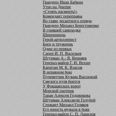
Гвардеец Иван Бабкин
Утро на Днепре
«Стоять насмерть!»
Комендант переправы
Во главе десантного отряда
Гвардеец Михаил Берестовенко
В горящей самоходке
Широнинцы
Герой-артиллерист
Боец и труженик
Один из первых
Сапер И. П. Васильев
Штурман А.- Я. Верняев
Генерал-майор Г. И. Вехин
Капитан М. К. Власов
В неравном бою
Пулеметчик Кузьма Высоцкий
Смелого пуля боится
У Фокшанских ворот
Морской охотник
Таран Алексея Годовикова
Штурман Александр Голубой
Сержант Михаил Голяков
Его юность мужала в боях
Генерал-майор С. П. Данилов