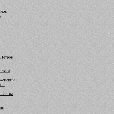
илов
»
в
 Петров
янский
аженский
н!»
росовым
зин