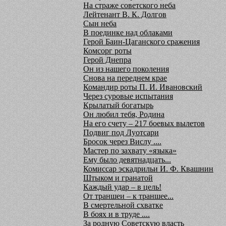
На страже советского неба
Лейтенант В. К. Долгов
Сын неба
В поединке над облаками
Герой Баин-Цаганского сражения
Комсорг роты
Герой Днепра
Он из нашего поколения
Снова на переднем крае
Командир роты П. И. Ивановский
Через суровые испытания
Крылатый богатырь
Он любил тебя, Родина
На его счету – 217 боевых вылетов
Подвиг под Луотсари
Бросок через Вислу ....
Мастер по захвату «языка»
Ему было девятнадцать...
Комиссар эскадрильи И. Ф. Квашнин
Штыком и гранатой
Каждый удар – в цель!
От траншеи – к траншее...
В смертельной схватке
В боях и в труде ....
За родную Советскую власть