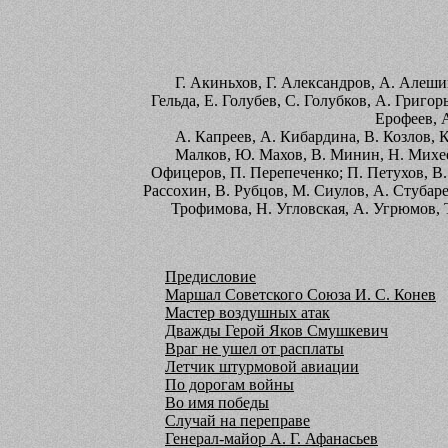
Г. Акиньхов, Г. Александров, А. Алешин, 
Гельда, Е. Голубев, С. Голубков, А. Григор
Ерофеев, А
A. Капреев, А. Кибардина, В. Козлов, К. 
Малков, Ю. Махов, В. Минин, Н. Михее
Офицеров, П. Перепеченко; П. Петухов, В.
Рассохин, В. Рубцов, М. Сиулов, А. Стубарев
Трофимова, Н. Угловская, А. Угрюмов, Т.
Предисловие
Маршал Советского Союза И. С. Конев
Мастер воздушных атак
Дважды Герой Яков Смушкевич
Враг не ушел от расплаты
Летчик штурмовой авиации
По дорогам войны
Во имя победы
Случай на переправе
Генерал-майор А. Г. Афанасьев