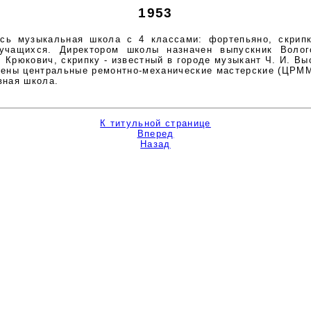
1953
узыкальная школа с 4 классами: фортепьяно, скрипки,
 учащихся. Директором школы назначен выпускник Волог
 Крюкович, скрипку - известный в городе музыкант Ч. И. Вы
ны центральные ремонтно-механические мастерские (ЦРММ
ная школа.
К титульной странице
Вперед
Назад