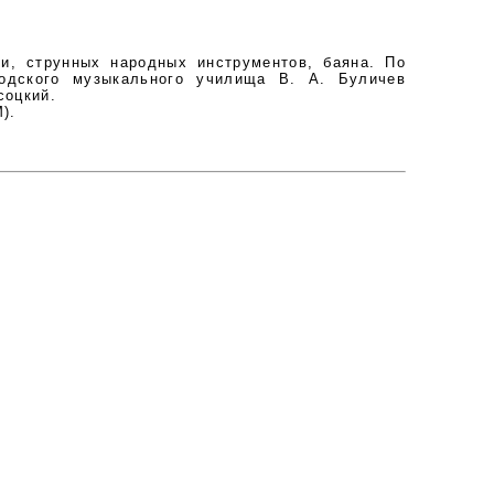
 струнных народных инструментов, баяна. По
одского музыкального училища В. А. Буличев
соцкий.
).