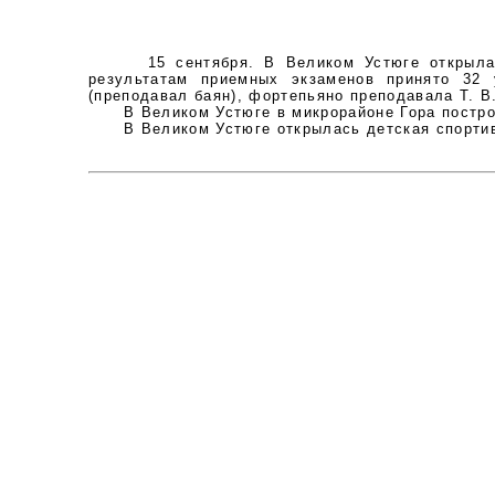
15 сентября. В Великом Устюге открылась м
результатам приемных экзаменов принято 32
(преподавал баян), фортепьяно преподавала Т. В.
В Великом Устюге в микрорайоне Гора построе
В Великом Устюге открылась детская спортив