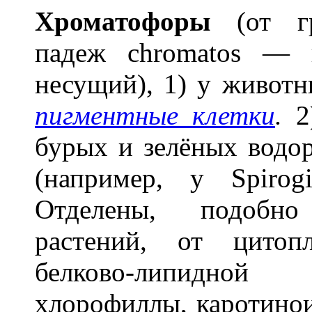
Хроматоф
о
ры
(от гр
падеж chromatos — ц
несущий), 1) у животн
пигментные клетки
.
2)
бурых и зелёных водо
(например, у Spirog
Отделены, подоб
растений, от цитоп
белково-липидной
хлорофиллы, каротинои