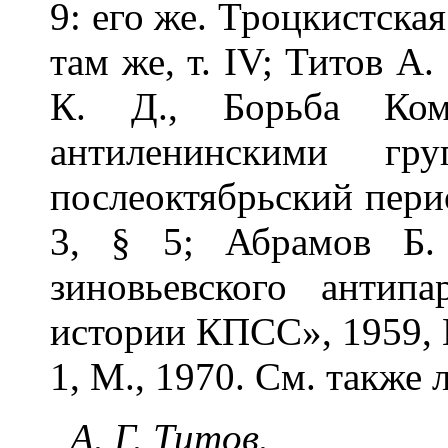
9: его же. Троцкистска
там же, т. IV; Титов А
К. Д., Борьба Ком
антиленинскими г
послеоктябрьский пери
3, § 5; Абрамов Б. 
зиновьевского антип
истории КПСС», 1959, №
1, М., 1970. См. также л
А. Г. Титов.