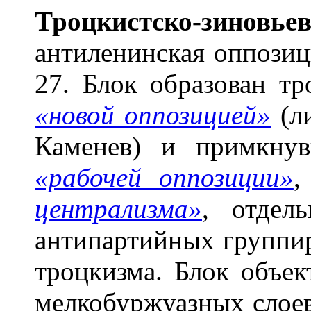
Троцк
и
стско-зин
о
вье
антиленинская оппози
27. Блок образован т
«новой оппозицией»
(ли
Каменев) и примкну
«рабочей оппозиции»
централизма»
, отдел
антипартийных группи
троцкизма. Блок объек
мелкобуржуазных слое