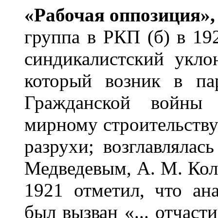
«Раб
о
чая оппоз
и
ция»,
группа в РКП (б) в 1
синдикалистский укло
который возник в па
Гражданской войны
мирному строительству
разрухи; возглавлялас
Медведевым, А. М. Колл
1921 отметил, что ан
был вызван «... отчаст