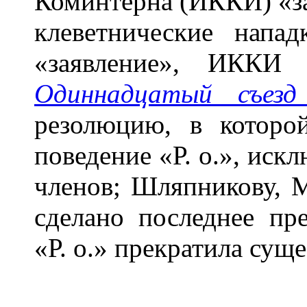
Коминтерна (ИККИ) «за
клеветнические напа
«заявление», ИККИ 
Одиннадцатый съез
резолюцию, в которо
поведение «Р. о.», иск
членов; Шляпникову, 
сделано последнее пр
«Р. о.» прекратила сущ