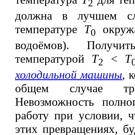
2
должна в лучшем сл
температуре
Т
окружа
0
водоёмов). Получи
температурой
Т
<
Т
2
холодильной машины
,
к
общем случае тре
Невозможность полно
работу при условии, ч
этих превращениях, б