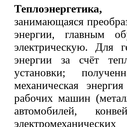
Теплоэнерг
е
тика,
о
занимающаяся преобраз
энергии, главным о
электрическую. Для г
энергии за счёт теп
установки; получе
механическая энергия
рабочих машин (метал
автомобилей, кон
электромеханически