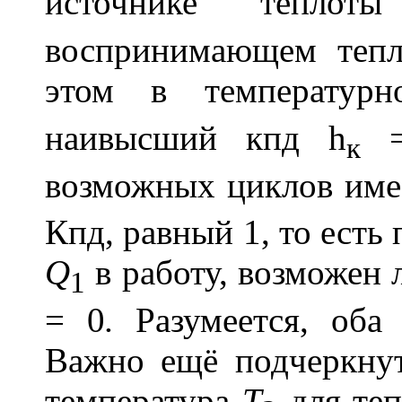
источнике тепло
воспринимающем тепл
этом в температур
наивысший кпд
h
=
к
возможных циклов им
Кпд, равный 1, то есть
Q
в работу, возможен
1
= 0
.
Разумеется, оба 
Важно ещё подчеркнут
температура
Т
для те