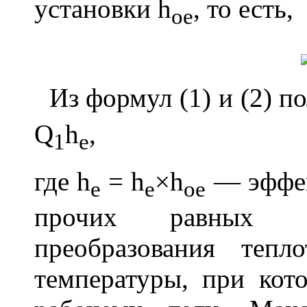
установки
h
, то есть,
oe
Из формул (1) и (2) п
Q
h
,
1
e
где
h
=
h
×
h
— эффек
е
е
oe
прочих равных ус
преобразования теп
температуры, при кото