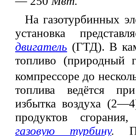
— 250
Мвт.
На газотурбинных эле
установка предста
двигатель
(ГТД). В ка
топливо (природный 
компрессоре до неско
топлива ведётся пр
избытка воздуха (2—4
продуктов сгорания
газовую турбину
.
По