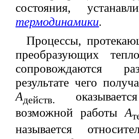
состояния, устанав
термодинамики
.
Процессы, протекающ
преобразующих тепл
сопровождаются р
результате чего получ
А
оказывается
действ.
возможной работы
А
т
называется относит