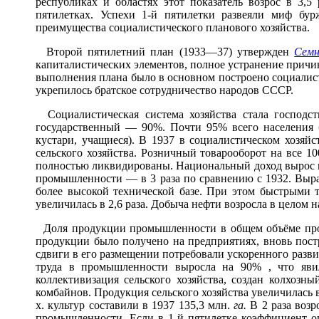
республиках и областях этот показатель возрос в 3
пятилетках. Успехи 1-й пятилетки развеяли миф бу
преимущества социалистического планового хозяйства.
Второй пятилетний план (1933—37) утвержден
Семн
капиталистических элементов, полное устранение причин
выполнения плана было в основном построено социалисти
укрепилось братское сотрудничество народов СССР.
Социалистическая система хозяйства стала господст
государственный — 90%. Почти 95% всего населения б
кустари, учащиеся). В 1937 в социалистическом хозя
сельского хозяйства. Розничный товарооборот на все 1
полностью ликвидированы. Национальный доход вырос в 2
промышленности — в 3 раза по сравнению с 1932. Выра
более высокой технической базе. При этом быстрыми 
увеличилась в 2,6 раза. Добыча нефти возросла в целом 
Доля продукции промышленности в общем объёме прод
продукции было получено на предприятиях, вновь пост
сдвиги в его размещении потребовали ускоренного развит
труда в промышленности выросла на 90% , что явил
коллективизация сельского хозяйства, создан колхозны
комбайнов. Продукция сельского хозяйства увеличилась в 
х. культур составили в 1937 135,3 млн.
га.
В 2 раза возр
промышленности. Если в 1-й пятилетке коэффициент оп