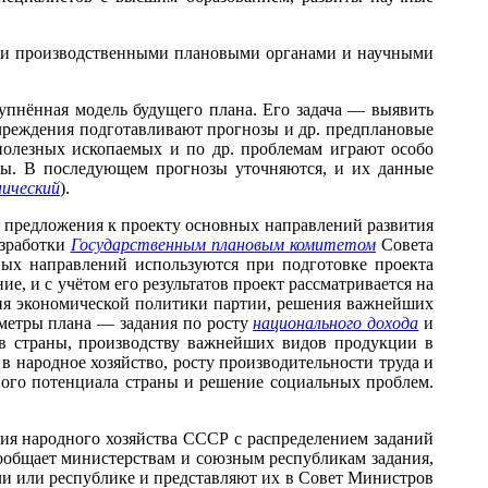
ми и производственными плановыми органами и научными
пнённая модель будущего плана. Его задача — выявить
чреждения подготавливают прогнозы и др. предплановые
 полезных ископаемых и по др. проблемам играют особо
тры. В последующем прогнозы уточняются, и их данные
нический
).
т предложения к проекту основных направлений развития
азработки
Государственным плановым комитетом
Совета
ых направлений используются при подготовке проекта
 и с учётом его результатов проект рассматривается на
ия экономической политики партии, решения важнейших
аметры плана — задания по росту
национального дохода
и
ов страны, производству важнейших видов продукции в
 народное хозяйство, росту производительности труда и
ного потенциала страны и решение социальных проблем.
ия народного хозяйства СССР с распределением заданий
ообщает министерствам и союзным республикам задания,
ли или республике и представляют их в Совет Министров