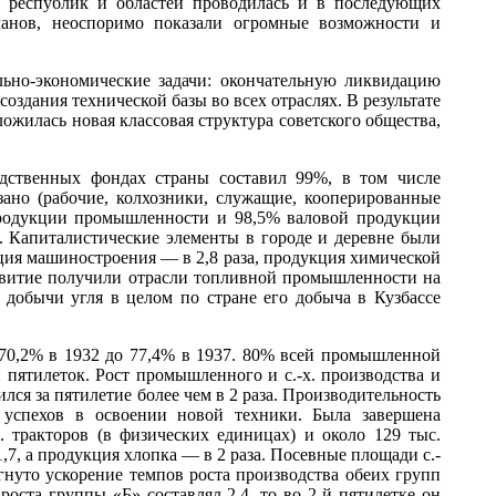
х республик и областей проводилась и в последующих
ланов, неоспоримо показали огромные возможности и
ьно-экономические задачи: окончательную ликвидацию
здания технической базы во всех отраслях. В результате
ожилась новая классовая структура советского общества,
одственных фондах страны составил 99%, в том числе
ано (рабочие, колхозники, служащие, кооперированные
 продукции промышленности и 98,5% валовой продукции
й. Капиталистические элементы в городе и деревне были
кция машиностроения — в 2,8 раза, продукция химической
азвитие получили отрасли топливной промышленности на
добычи угля в целом по стране его добыча в Кузбассе
0,2% в 1932 до 77,4% в 1937. 80% всей промышленной
пятилеток. Рост промышленного и с.-х. производства и
лся за пятилетие более чем в 2 раза. Производительность
 успехов в освоении новой техники. Была завершена
с. тракторов (в физических единицах) и около 129 тыс.
1,7, а продукция хлопка — в 2 раза. Посевные площади с.-
гнуто ускорение темпов роста производства обеих групп
ста группы «Б» составлял 2,4, то во 2-й пятилетке он