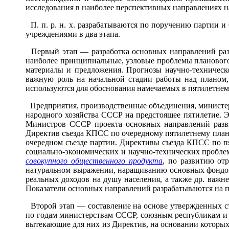
исследования в наиболее перспективных направлениях н
П. п. р. н. х. разрабатываются по поручению партии 
учреждениями в два этапа.
Первый этап — разработка основных направлений разв
наиболее принципиальные, узловые проблемы планового
материалы и предложения. Прогнозы научно-техническо
важную роль на начальной стадии работы над планом,
используются для обоснования намечаемых в пятилетнем
Предприятия, производственные объединения, министер
народного хозяйства СССР на предстоящее пятилетие. Э
Министров СССР проекта основных направлений разви
Директив съезда КПСС по очередному пятилетнему плану
очередном съезде партии. Директивы съезда КПСС по 
социально-экономических и научно-технических пробле
совокупного общественного продукта
, по развитию от
натуральном выражении, наращиванию основных фондов, 
реальных доходов на душу населения, а также др. важ
Показатели основных направлений разрабатываются на п
Второй этап — составление на основе утвержденных съ
по годам министерствам СССР, союзным республикам и 
вытекающие для них из Директив, на основании которых