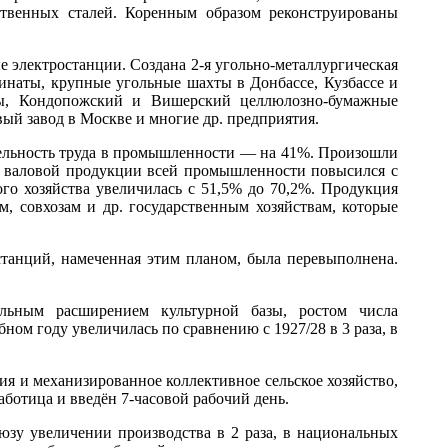
ественных сталей. Коренным образом реконструированы
е электростанции. Создана 2-я угольно-металлургическая
наты, крупные угольные шахты в Донбассе, Кузбассе и
ды, Кондопожский и Вишерский целлюлозно-бумажные
й завод в Москве и многие др. предприятия.
тельность труда в промышленности — на 41%. Произошли
в валовой продукции всей промышленности повысился с
о хозяйства увеличилась с 51,5% до 70,2%. Продукция
, совхозам и др. государственным хозяйствам, которые
танций, намеченная этим планом, была перевыполнена.
льным расширением культурной базы, ростом числа
ом году увеличилась по сравнению с 1927/28 в 3 раза, в
я и механизированное коллективное сельское хозяйство,
аботица и введён 7-часовой рабочий день.
зу увеличении производства в 2 раза, в национальных