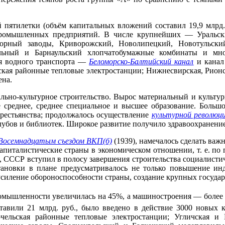
ятилетки (объём капитальных вложений составил 19,9 млрд. руб
промышленных предприятий. В числе крупнейших — Уральск
орный заводы, Криворожский, Новолипецкий, Новотульский
ильный и Барнаульский хлопчатобумажные комбинаты и мног
ия водного транспорта —
Беломорско-Балтийский канал
и канал
ская районные тепловые электростанции; Нижнесвирская, Рионс
ена.
ьно-культурное строительство. Вырос материальный и культур
е среднее, среднее специальное и высшее образование. Больш
крестьянства; продолжалось осуществление
культурной революц
 клубов и библиотек. Широкое развитие получило здравоохранени
Восемнадцатым съездом ВКП(б)
(1939), намечалось сделать ва
питалистические страны в экономическом отношении, т. е. по
м, СССР вступил в полосу завершения строительства социалисти
ановки в плане предусматривалось не только повышение инду
усиление обороноспособности страны, создание крупных государ
омышленности увеличилась на 45%, а машиностроения — более 
ставили 21 млрд. руб., было введено в действие 3000 новы
рчельская районные тепловые электростанции; Угличская и 