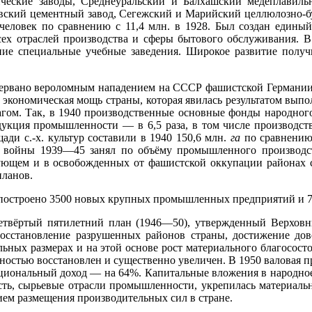
ические заводы, Среднеуральский и Балхашский медеплавил
вский цементный завод, Сегежский и Марийский целлюлозно-бу
человек по сравнению с 11,4 млн. в 1928. Был создан едины
х отраслей производства и сферы бытового обслуживания. В 
ние специальные учебные заведения. Широкое развитие получи
ервано вероломным нападением на СССР фашистской Германии 
 экономическая мощь страны, которая явилась результатом выпо
ом. Так, в 1940 производственные основные фонды народного 
дукция промышленности — в 6,5 раза, в том числе производств
ади с.-х. культур составили в 1940 150,6 млн.
га
по сравнению 
 войны 1939—45 занял по объёму промышленного производст
ющем и в освобожденных от фашистской оккупации районах с
планов.
о построено 3500 новых крупных промышленных предприятий и 7
етвёртый пятилетний план (1946—50), утвержденный Верховн
 восстановление разрушенных районов страны, достижение до
ельных размерах и на этой основе рост материального благосос
ностью восстановлен и существенно увеличен. В 1950 валовая 
иональный доход — на 64%. Капитальные вложения в народное 
, сырьевые отрасли промышленности, укрепилась материально-
ием размещения производительных сил в стране.