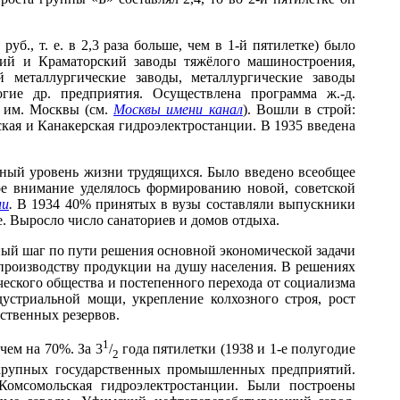
., т. е. в 2,3 раза больше, чем в 1-й пятилетке) было
ий и Краматорский заводы тяжёлого машиностроения,
 металлургические заводы, металлургические заводы
ие др. предприятия. Осуществлена программа ж.-д.
 им. Москвы (см.
Москвы имени канал
). Вошли в строй:
кая и Канакерская гидроэлектростанции. В 1935 введена
ный уровень жизни трудящихся. Было введено всеобщее
ое внимание уделялось формированию новой, советской
ии
.
В 1934 40% принятых в вузы составляли выпускники
е. Выросло число санаториев и домов отдыха.
жный шаг по пути решения основной экономической задачи
 производству продукции на душу населения. В решениях
ческого общества и постепенного перехода от социализма
стриальной мощи, укрепление колхозного строя, рост
ственных резервов.
1
чем на 70%. За 3
/
года пятилетки (1938 и 1-е полугодие
2
х крупных государственных промышленных предприятий.
Комсомольская гидроэлектростанции. Были построены