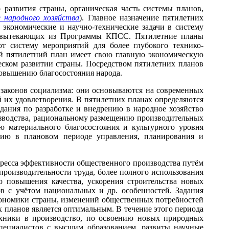
развития страны, органическая часть системы планов,
 народного хозяйства
). Главное назначение пятилетних
экономические и научно-технические задачи в систему
а, вытекающих из Программы КПСС. Пятилетние планы
т систему мероприятий для более глубокого технико-
ый пятилетний план имеет свою главную экономическую
ческом развитии страны. Посредством пятилетних планов
овышению благосостояния народа.
х законов социализма: они основываются на современных
 их удовлетворения. В пятилетних планах определяются
адания по разработке и внедрению в народное хозяйство
зводства, рациональному размещению производительных
 материального благосостояния и культурного уровня
нию в плановом периоде управления, планирования и
ресса эффективности общественного производства путём
производительности труда, более полного использования
о повышения качества, ускорения строительства новых
в с учётом национальных и др. особенностей. Задания
экономики страны, изменений общественных потребностей
х планов является оптимальным. В течение этого периода
хники в производство, по освоению новых природных
пециалистов с высшим образованием, развиты научные