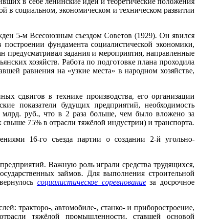
тивших в себе ленинские идеи и теоретические положения
й в социальном, экономическом и техническом развитии
ржден 5-м Всесоюзным съездом Советов (1929). Он явился
 в построении фундамента социалистической экономики,
ан предусматривал задания и мероприятия, направленные
янских хозяйств. Работа по подготовке плана проходила
авшей равнения на «узкие места» в народном хозяйстве,
ных сдвигов в технике производства, его организации
ские показатели будущих предприятий, необходимость
млрд. руб., что в 2 раза больше, чем было вложено за
 свыше 75% в отрасли тяжёлой индустрии) и транспорта.
ниями 16-го съезда партии о создании 2-й угольно-
редприятий. Важную роль играли средства трудящихся,
осударственных займов. Для выполнения строительной
звернулось
социалистическое соревнование
за досрочное
й: тракторо-, автомобиле-, станко- и приборостроение,
отрасли тяжёлой промышленности, ставшей основой