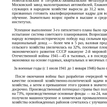
Новотагильский и Петровск-Забайкальский металлург
Московский завод малолитражных автомобилей, Енакие
служащих в народном хозяйстве выросла до 31,2 млн. 
призванных готовить квалифицированные кадры для все
обучение. Значительно возрос приём в высшие и сред
институтах.
Успешное выполнение 3-го пятилетнего плана было пр
испытание система советского планирования. Возросшая
народу всемирно-историческую победу над сильным враг
национальный доход — более чем в 5 раз, валовая про
сельского хозяйства увеличилась на 32%, посевные площ
экономического развития СССР накануне 2-й мировой
Отечественной войны 1941—45 в тыловых, а в последу
экономики на основе годовых, квартальных и месячных 
За военные годы (с 1 июля 1941 до 1 января 1946) был
После окончания войны был разработан очередной ч
качестве основной хозяйственно-политической задачи
хозяйства, а затем и превышение этого уровня в значит
досрочно. Производственный потенциал страны был пол
на 73%, производственные основные фонды — на 24, нац
получили машиностроение и химическая промышленность
хозяйства освобожденных районов сочеталось с улучшен