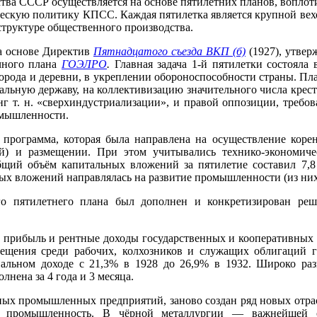
ства СССР осуществляется на основе пятилетних планов, вопло
ескую политику КПСС. Каждая пятилетка является крупной вехо
структуре общественного производства.
а основе Директив
Пятнадцатого съезда ВКП (б)
(1927), утве
чного плана
ГОЭЛРО
.
Главная задача 1-й пятилетки состояла
рода и деревни, в укреплении обороноспособности страны. Пл
льную державу, на коллективизацию значительного числа кресть
нг т. н. «сверхиндустриализации», и правой оппозиции, требов
омышленности.
программа, которая была направлена на осуществление корен
й) и размещении. При этом учитывались технико-экономиче
щий объём капитальных вложений за пятилетие составил 7,8 
ых вложений направлялась на развитие промышленности (из них
 пятилетнего плана был дополнен и конкретизирован реше
ибыль и рентные доходы государственных и кооперативных п
мещения среди рабочих, колхозников и служащих облигаций г
альном доходе с 21,3% в 1928 до 26,9% в 1932. Широко ра
лнена за 4 года и 3 месяца.
х промышленных предприятий, заново создан ряд новых отрасле
я промышленность. В чёрной металлургии — важнейшей 