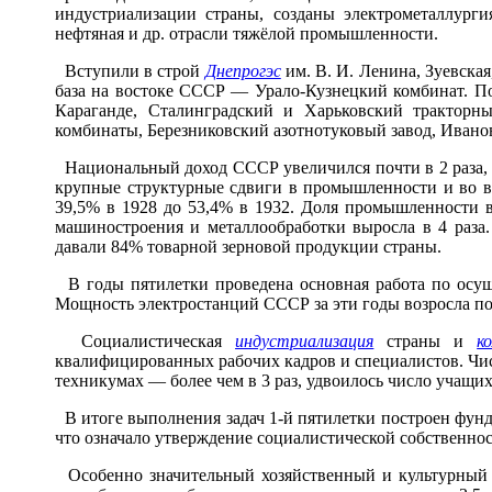
индустриализации страны, созданы электрометаллурги
нефтяная и др. отрасли тяжёлой промышленности.
Вступили в строй
Днепрогэс
им. В. И. Ленина, Зуевска
база на востоке СССР — Урало-Кузнецкий комбинат. П
Караганде, Сталинградский и Харьковский трактор
комбинаты, Березниковский азотнотуковый завод, Ивано
Национальный доход СССР увеличился почти в 2 раза, 
крупные структурные сдвиги в промышленности и во в
39,5% в 1928 до 53,4% в 1932. Доля промышленности 
машиностроения и металлообработки выросла в 4 раза.
давали 84% товарной зерновой продукции страны.
В годы пятилетки проведена основная работа по осущ
Мощность электростанций СССР за эти годы возросла почт
Социалистическая
индустриализация
страны и
к
квалифицированных рабочих кадров и специалистов. Числ
техникумах — более чем в 3 раз, удвоилось число учащих
В итоге выполнения задач 1-й пятилетки построен фунд
что означало утверждение социалистической собственност
Особенно значительный хозяйственный и культурный р