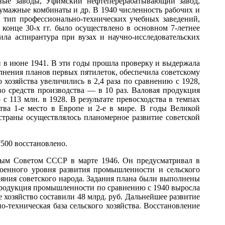
ьные заводы, Уфимский нефтеперерабатывающий завод,
мажные комбинаты и др. В 1940 численность рабочих и
й тип профессионально-технических учебных заведений,
конце 30-х гг. было осуществлено в основном 7-летнее
ла аспирантура при вузах и научно-исследовательских
в июне 1941. В эти годы прошла проверку и выдержала
лнения планов первых пятилеток, обеспечила советскому
хозяйства увеличились в 2,4 раза по сравнению с 1928,
о средств производства — в 10 раз. Валовая продукция
с 113 млн. в 1928. В результате превосходства в темпах
ва 1-е место в Европе и 2-е в мире. В годы Великой
траны осуществлялось планомерное развитие советской
500 восстановлено.
ым Советом СССР в марте 1946. Он предусматривал в
военного уровня развития промышленности и сельского
тояния советского народа. Задания плана были выполнены
продукция промышленности по сравнению с 1940 выросла
хозяйство составили 48 млрд. руб. Дальнейшее развитие
техническая база сельского хозяйства. Восстановление