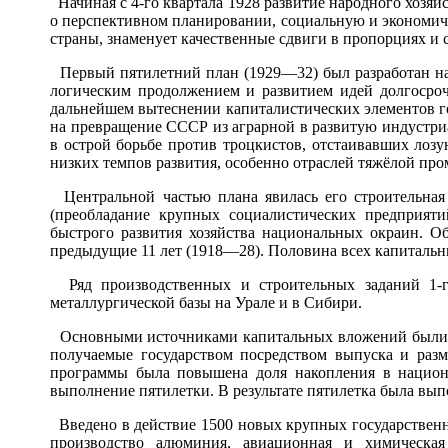
Начиная с 4-го квартала 1928 развитие народного хозяй
о перспективном планировании, социальную и экономич
страны, знаменует качественные сдвиги в пропорциях и 
Первый пятилетний план (1929—32) был разработан н
логическим продолжением и развитием идей долгосро
дальнейшем вытеснении капиталистических элементов го
на превращение СССР из аграрной в развитую индустриа
в острой борьбе против троцкистов, отстаивавших лозу
низких темпов развития, особенно отраслей тяжёлой пр
Центральной частью плана явилась его строительная 
(преобладание крупных социалистических предприяти
быстрого развития хозяйства национальных окраин. Об
предыдущие 11 лет (1918—28). Половина всех капитальн
Ряд производственных и строительных заданий 1-го
металлургической базы на Урале и в Сибири.
Основными источниками капитальных вложений были пр
получаемые государством посредством выпуска и раз
программы была повышена доля накопления в национ
выполнение пятилетки. В результате пятилетка была выпо
Введено в действие 1500 новых крупных государственны
производство алюминия, авиационная и химическа