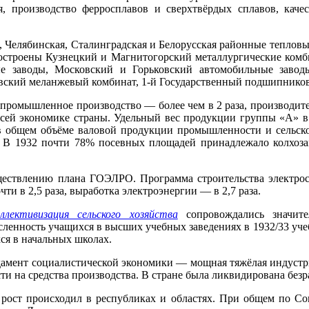
я, производство ферросплавов и сверхтвёрдых сплавов, кач
я, Челябинская, Сталинградская и Белорусская районные тепловы
остроены Кузнецкий и Магнитогорский металлургические комби
ные заводы, Московский и Горьковский автомобильные заво
вский меланжевый комбинат, 1-й Государственный подшипниковы
промышленное производство — более чем в 2 раза, производи
сей экономике страны. Удельный вес продукции группы «А» 
в общем объёме валовой продукции промышленности и сельског
 В 1932 почти 78% посевных площадей принадлежало колхозам
ествлению плана ГОЭЛРО. Программа строительства электрос
и в 2,5 раза, выработка электроэнергии — в 2,7 раза.
оллективизация сельского хозяйства
сопровождались значите
енность учащихся в высших учебных заведениях в 1932/33 учебн
ся в начальных школах.
амент социалистической экономики — мощная тяжёлая индустри
и на средства производства. В стране была ликвидирована безр
ост происходил в республиках и областях. При общем по Сою