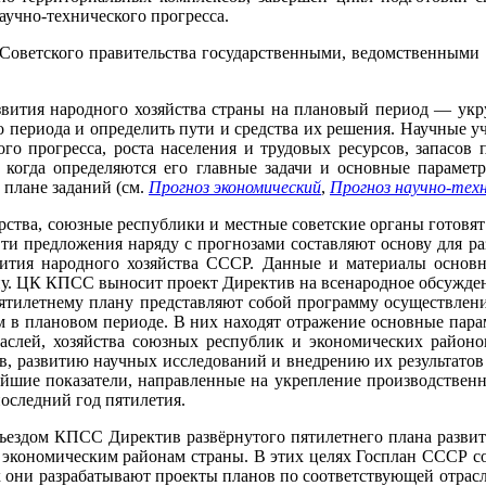
аучно-технического прогресса.
и Советского правительства государственными, ведомственны
ития народного хозяйства страны на плановый период — укру
 периода и определить пути и средства их решения. Научные у
го прогресса, роста населения и трудовых ресурсов, запасов
 когда определяются его главные задачи и основные параме
 плане заданий (см.
Прогноз экономический
,
Прогноз научно-тех
ства, союзные республики и местные советские органы готовя
ти предложения наряду с прогнозами составляют основу для р
тия народного хозяйства СССР. Данные и материалы основн
. ЦК КПСС выносит проект Директив на всенародное обсуждение,
пятилетнему плану представляют собой программу осуществлен
м в плановом периоде. В них находят отражение основные пар
раслей, хозяйства союзных республик и экономических район
развитию научных исследований и внедрению их результатов в
нейшие показатели, направленные на укрепление производствен
оследний год пятилетия.
ездом КПСС Директив развёрнутого пятилетнего плана развит
экономическим районам страны. В этих целях Госплан СССР с
 они разрабатывают проекты планов по соответствующей отрас