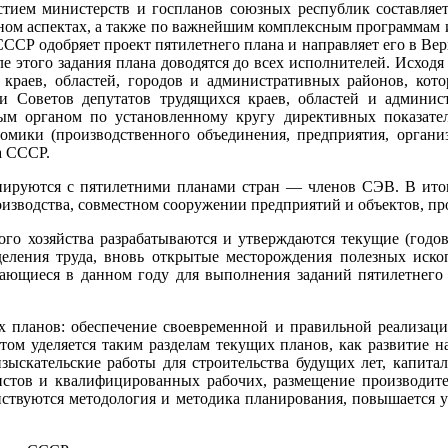
стием министерств и госпланов союзных республик составляет
ном аспектах, а также по важнейшим комплексным программам и 
Р одобряет проект пятилетнего плана и направляет его в Верх
е этого задания плана доводятся до всех исполнителей. Исход
 краев, областей, городов и административных районов, кот
и Советов депутатов трудящихся краев, областей и админис
м органом по установленному кругу директивных показател
омики (производственного объединения, предприятия, органи
а СССР.
инируются с пятилетними планами стран — членов СЭВ. В ито
изводства, совместном сооружении предприятий и объектов, пр
го хозяйства разрабатываются и утверждаются текущие (годо
еления труда, вновь открытые месторождения полезных иско
ающиеся в данном году для выполнения заданий пятилетнего
планов: обеспечение своевременной и правильной реализаци
том уделяется таким разделам текущих планов, как развитие н
изыскательские работы для строительства будущих лет, капита
листов и квалифицированных рабочих, размещение производите
ствуются методология и методика планирования, повышается 