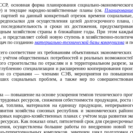
СР, основная форма планирования социально-экономического 
е) и текущие народно-хозяйственные планы (см.
Планирование
артией на данный конкретный отрезок времени социальные, 
предпосылки для осуществления целей долгосрочного план
 последовательность и сроки их достижения, предусматриваю
родным хозяйством страны в ближайшие годы. При этом кажд
, и представляет собой новую ступень в хозяйственно-полити
адач по созданию
материально-технической базы коммунизма
и п
всего соответствие их требованиям объективных экономически
 с учётом общественных потребностей и реальных возможностей
о строительства по отраслям и в территориальном разрезе, з
 углублению специализации и расширению кооперирования прои
нно со странами — членами СЭВ, мероприятия по повышению
вших социальных проблем, а также мер по совершенствова
 — повышение на основе ускорения темпов технического прог
рудовых ресурсов, снижения себестоимости продукции, роста 
я, топлива, материалов на единицу продукции, непрерывног
азвития хозяйства союзных республик и экономических районо
довых народно-хозяйственных планах с учётом хода развития 
есурсах. Как показал опыт, пятилетний срок для среднесрочны
жения, осуществлены большие работы по внедрению новой те
но-территориальных комплексов, завершен цикл подготовки с