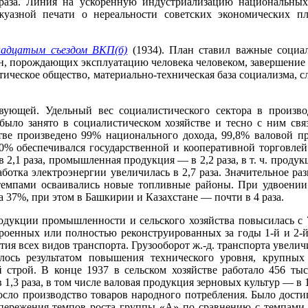
,5 раза. Линия на ускоренную индустриализацию национальны
ржуазной печати о нереальности советских экономических п
адцатым съездом ВКП(б)
(1934). План ставил важные социал
, порождающих эксплуатацию человека человеком, завершение со
ческое общество, материально-техническая база социализма, сл
вующей. Удельный вес социалистического сектора в произв
ыло занято в социалистическом хозяйстве и тесно с ним связ
йстве произведено 99% национального дохода, 99,8% валовой
00% обеспечивался государственной и кооперативной торговле
,1 раза, промышленная продукция — в 2,2 раза, в т. ч. проду
ботка электроэнергии увеличилась в 2,7 раза. Значительное р
темпами осваивались новые топливные районы. При удвоении 
на 37%, при этом в Башкирии и Казахстане — почти в 4 раза.
укции промышленности и сельского хозяйства повысилась с 7
роенных или полностью реконструированных за годы 1-й и 2-й 
ия всех видов транспорта. Грузооборот ж.-д. транспорта увеличи
ось результатом повышения технического уровня, крупных
й строй. В конце 1937 в сельском хозяйстве работало 456 ты
1,3 раза, в том числе валовая продукция зерновых культур — в 
осло производство товаров народного потребления. Было дости
ережения темпов роста группы «А» по сравнению с темпами ро