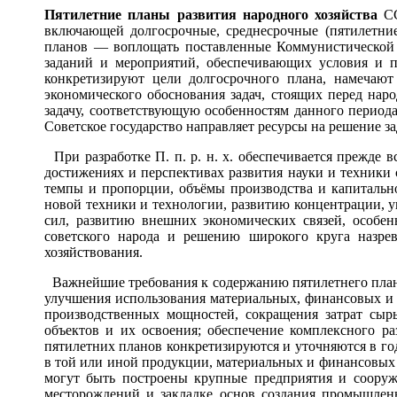
Пятил
е
тние пл
а
ны разв
и
тия нар
о
дного хоз
я
йства
СС
включающей долгосрочные, среднесрочные (пятилетни
планов — воплощать поставленные Коммунистической п
заданий и мероприятий, обеспечивающих условия и 
конкретизируют цели долгосрочного плана, намечают
экономического обоснования задач, стоящих перед на
задачу, соответствующую особенностям данного периода
Советское государство направляет ресурсы на решение з
При разработке П. п. р. н. х. обеспечивается прежде 
достижениях и перспективах развития науки и техники
темпы и пропорции, объёмы производства и капитальног
новой техники и технологии, развитию концентрации,
сил, развитию внешних экономических связей, особе
советского народа и решению широкого круга назре
хозяйствования.
Важнейшие требования к содержанию пятилетнего плана
улучшения использования материальных, финансовых и т
производственных мощностей, сокращения затрат сырь
объектов и их освоения; обеспечение комплексного р
пятилетних планов конкретизируются и уточняются в го
в той или иной продукции, материальных и финансовых р
могут быть построены крупные предприятия и соору
месторождений и закладке основ создания промышлен