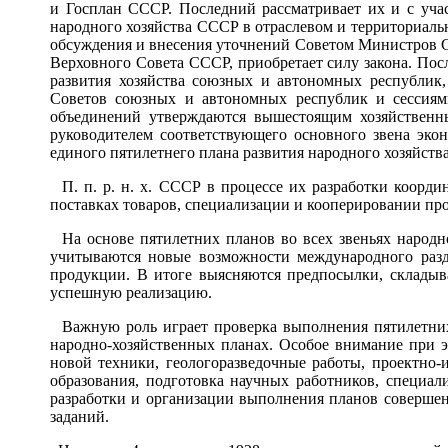
и Госплан СССР. Последний рассматривает их и с уча
народного хозяйства СССР в отраслевом и территориаль
обсуждения и внесения уточнений Советом Министров ССС
Верховного Совета СССР, приобретает силу закона. Посл
развития хозяйства союзных и автономных республик,
Советов союзных и автономных республик и сессиям
объединений утверждаются вышестоящим хозяйственны
руководителем соответствующего основного звена экон
единого пятилетнего плана развития народного хозяйств
П. п. р. н. х. СССР в процессе их разработки коорд
поставках товаров, специализации и кооперировании про
На основе пятилетних планов во всех звеньях народно
учитываются новые возможности международного разд
продукции. В итоге выясняются предпосылки, складыв
успешную реализацию.
Важную роль играет проверка выполнения пятилетних 
народно-хозяйственных планах. Особое внимание при э
новой техники, геологоразведочные работы, проектно-
образования, подготовка научных работников, специа
разработки и организации выполнения планов совершен
заданий.