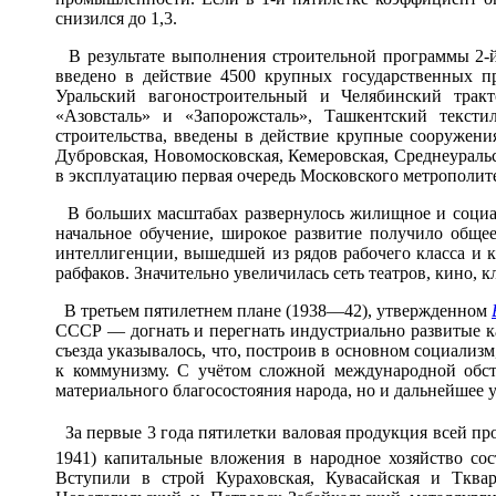
снизился до 1,3.
В результате выполнения строительной программы 2-й п
введено в действие 4500 крупных государственных 
Уральский вагоностроительный и Челябинский тракт
«Азовсталь» и «Запорожсталь», Ташкентский текст
строительства, введены в действие крупные сооружен
Дубровская, Новомосковская, Кемеровская, Среднеураль
в эксплуатацию первая очередь Московского метрополит
В больших масштабах развернулось жилищное и социал
начальное обучение, широкое развитие получило обще
интеллигенции, вышедшей из рядов рабочего класса и 
рабфаков. Значительно увеличилась сеть театров, кино,
В третьем пятилетнем плане (1938—42), утвержденном
СССР — догнать и перегнать индустриально развитые ка
съезда указывалось, что, построив в основном социализ
к коммунизму. С учётом сложной международной обст
материального благосостояния народа, но и дальнейшее 
За первые 3 года пятилетки валовая продукция всей пр
1941) капитальные вложения в народное хозяйство со
Вступили в строй Кураховская, Кувасайская и Тква