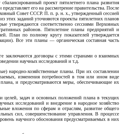
 сбалансированный проект пятилетнего плана развития
представляет его на рассмотрение правительства. После
овный Совет СССР. П. п. р. н. х., утвержденный сессией
я из этих заданий уточняются проекты пятилетних планов
орые утверждаются соответственно сессиями Верховных
тративных районов. Пятилетние планы предприятий и
ей. План по полному кругу показателей утверждается
зации). Все эти планы — органическая составная часть
ге заключаются договоры с этими странами о взаимных
оведении научных исследований и т.д.
вые) народно-хозяйственные планы. При их составлении
паемых, изменения потребностей в том или ином виде
 плана, и предусматриваются меры, обеспечивающие их
и целей, задач и основных положений плана в текущих
аучных исследований и внедрение в народное хозяйство
льные вложения по сферам и отраслям, развитие общего
льных сил, совершенствование управления. В процессе
уровень научного обоснования предусматриваемых в них