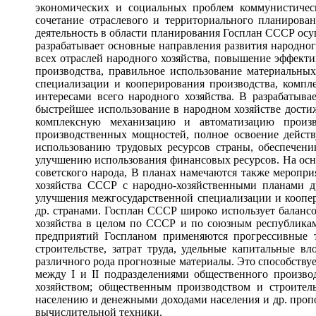
экономических и социальных проблем коммунистическ
сочетание отраслевого и территориального планирова
деятельность в области планирования Госплан СССР осущ
разрабатывает основные направления развития народног
всех отраслей народного хозяйства, повышение эффект
производства, правильное использование материальны
специализации и кооперирования производства, компл
интересами всего народного хозяйства. В разрабаты
быстрейшее использование в народном хозяйстве дости
комплексную механизацию и автоматизацию произв
производственных мощностей, полное освоение действ
использованию трудовых ресурсов страны, обеспечен
улучшению использования финансовых ресурсов. На осн
советского народа, В планах намечаются также меропр
хозяйства СССР с народно-хозяйственными планами д
улучшения межгосударственной специализации и коопер
др. странами. Госплан СССР широко использует балансо
хозяйства в целом по СССР и по союзным республикам.
предприятий Госпланом применяются прогрессивные 
строительстве, затрат труда, удельные капитальные в
различного рода прогнозные материалы. Это способству
между I и II подразделениями общественного произво
хозяйством; общественным производством и строител
населению и денежными доходами населения и др. пропо
вычислительной техники.