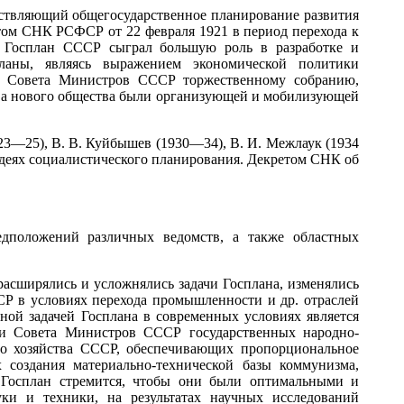
твляющий общегосударственное планирование развития
том СНК РСФСР от 22 февраля 1921 в период перехода к
а Госплан СССР сыграл большую роль в разработке и
ланы, являясь выражением экономической политики
 Совета Министров СССР торжественному собранию,
тва нового общества были организующей и мобилизующей
3—25), В. В. Куйбышев (1930—34), В. И. Межлаук (1934
идеях социалистического планирования. Декретом СНК об
дположений различных ведомств, а также областных
сширялись и усложнялись задачи Госплана, изменялись
СР в условиях перехода промышленности и др. отраслей
ной задачей Госплана в современных условиях является
и Совета Министров СССР государственных народно-
го хозяйства СССР, обеспечивающих пропорциональное
создания материально-технической базы коммунизма,
 Госплан стремится, чтобы они были оптимальными и
ки и техники, на результатах научных исследований