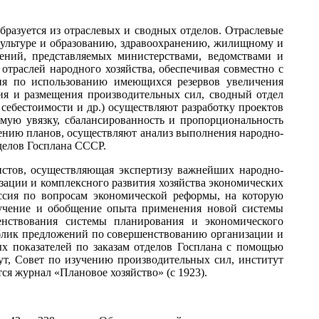
разуется из отраслевых и сводных отделов. Отраслевые
 культуре и образованию, здравоохранению, жилищному и
ений, представляемых министерствами, ведомствами и
траслей народного хозяйства, обеспечивая совместно с
тия по использованию имеющихся резервов увеличения
ния и размещения производительных сил, сводный отдел
себестоимости и др.) осуществляют разработку проектов
имую увязку, сбалансированность и пропорциональность
влению планов, осуществляют анализ выполнения народно-
делов Госплана СССР.
истов, осуществляющая экспертизу важнейших народно-
зации и комплексного развития хозяйства экономических
сия по вопросам экономической реформы, на которую
зучение и обобщение опыта применения новой системы
енствования системы планирования и экономического
блик предложений по совершенствованию организации и
 показателей по заказам отделов Госплана с помощью
т, Совет по изучению производительных сил, институт
я журнал «Плановое хозяйство» (с 1923).