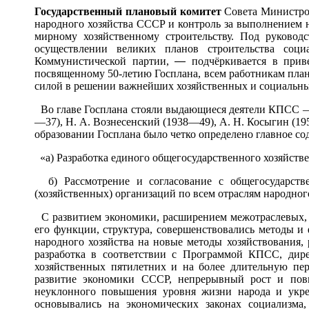
Госуд
а
рственный пл
а
новый комит
е
т
Совета Министро
народного хозяйства СССР и контроль за выполнением 
мирному хозяйственному строительству. Под руково
осуществлении великих планов строительства соц
Коммунистической партии,
—
подчёркивается в при
посвященному 50-летию Госплана, всем работникам пла
силой в решении важнейших хозяйственных и социальных з
Во главе Госплана стояли выдающиеся деятели КПСС — 
—37), Н. А. Вознесенский (1938—49), А. Н. Косыгин (1
образовании Госплана было четко определено главное со
«а) Разработка единого общегосударственного хозяйстве
б) Рассмотрение и согласование с общегосударств
(хозяйственных) организаций по всем отраслям народного х
С развитием экономики, расширением межотраслевых, 
его функции, структура, совершенствовались методы и
народного хозяйства на новые методы хозяйствования,
разработка в соответствии с Программой КПСС, ди
хозяйственных пятилетних и на более длительную пе
развитие экономики СССР, непрерывный рост и повы
неуклонного повышения уровня жизни народа и укре
основывались на экономических законах социализма