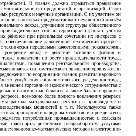
отребностей. В планах должно отражаться правильное
 самостоятельностью предприятий и организаций. Свою
зных республик и научные организации. С их участием он
х планов, в которых предусматривает неуклонный подъём
ионального дохода, улучшение структуры общественного
 производительных сил по территории страны с учётом
ких районов при правильном сочетании их интересов с
я, обеспечивающие дальнейший технический прогресс,
 с технически передовыми качественными показателями,
й, ускорение ввода в действие основных фондов и
также показатели по росту производительности труда,
циалистами, повышению рентабельности производства,
усматривается систематическое повышение уровня жизни
предложения по координации планов развития народного
его углубления социалистического разделения труда,
я внешней торговли и экономического сотрудничества с
довые и стоимостные балансы, а также баланс народного
рогресса, возможно более полного вовлечения резервов
мы расхода материальных ресурсов в производстве и
роизводственных мощностей и т. п. Используются также
стных пропорций в народном хозяйстве и, прежде всего,
 предметов потребления); промышленностью и сельским
ами транспорта; розничным товарооборотом, услугами
ванием экономико-математических методов и электронно-