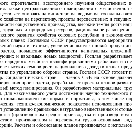
ого строительства, всестороннего изучения общественных п
ния, также централизованного планирования с хозяйственной
ествляет, опираясь на министерства, ведомства, госпланы сою
о хозяйства на перспективу, проекты перспективных и текущи
ивности общественного производства, высокие темпы роста нац
х, трудовых и природных ресурсов, рациональное размещение
ексного развития хозяйства союзных республик и экономичес
ваемых планах Госпланом СССР предусматриваются мероприяти
жений науки и техники, увеличение выпуска новой продукции
одства, повышение эффективности капитальных вложени
ующих и вводимых новых мощностей. Госплан разрабатывает 
ию народного хозяйства квалифицированными рабочими и спе
ове высоких темпов роста национального дохода в планах пред
иятия по укреплению обороны страны, Госплан СССР готовит 
р. социалистических стран — членов СЭВ на основе дальнейш
ирования производства, разрабатывает проекты планов развити
вый метод планирования. Он разрабатывает материальные, тру
 Для максимального учёта достижений научно-технического п
технико-экономические нормы и нормативы, в том числе нор
ложения, технико-экономические показатели использования п
ет установлению правильных натурально-вещественных и стоимо
дства (производством средств производства и производством
ьством; производством и перевозками грузов основными вид
рций. Расчеты и обоснование планов производятся с использо