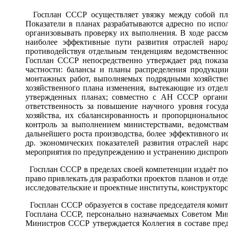
Госплан СССР осуществляет увязку между собой план
Показатели в планах разрабатываются адресно по испо
организовывать проверку их выполнения. В ходе расс
наиболее эффективные пути развития отраслей наро
противодействуя отдельным тенденциям ведомственно
Госплан СССР непосредственно утверждает ряд показа
частности: балансы и планы распределения продукци
монтажных работ, выполняемых подрядными хозяйствен
хозяйственного плана изменения, вытекающие из отдел
утвержденных планах; совместно с АН СССР организ
ответственность за повышение научного уровня госуд
хозяйства, их сбалансированность и пропорционально
контроль за выполнением министерствами, ведомства
дальнейшего роста производства, более эффективного 
др. экономических показателей развития отраслей на
мероприятия по предупреждению и устранению диспропо
Госплан СССР в пределах своей компетенции издаёт пос
право привлекать для разработки проектов планов и от
исследовательские и проектные институты, конструкторс
Госплан СССР образуется в составе председателя комит
Госплана СССР, персонально назначаемых Советом Ми
Министров СССР утверждается Коллегия в составе предс