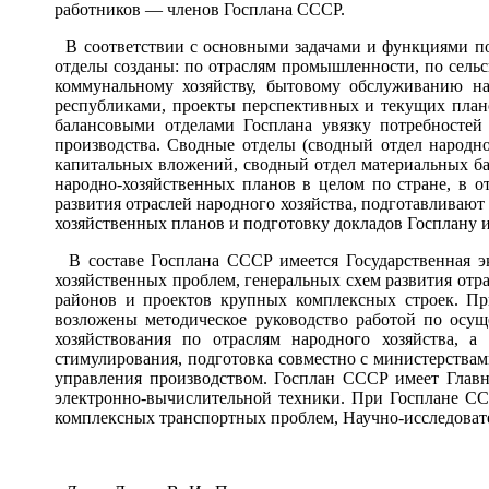
работников — членов Госплана СССР.
В соответствии с основными задачами и функциями по 
отделы созданы: по отраслям промышленности, по сельс
коммунальному хозяйству, бытовому обслуживанию на
республиками, проекты перспективных и текущих плано
балансовыми отделами Госплана увязку потребностей
производства. Сводные отделы (сводный отдел народно
капитальных вложений, сводный отдел материальных бал
народно-хозяйственных планов в целом по стране, в о
развития отраслей народного хозяйства, подготавливают
хозяйственных планов и подготовку докладов Госплану 
В составе Госплана СССР имеется Государственная эк
хозяйственных проблем, генеральных схем развития отр
районов и проектов крупных комплексных строек. П
возложены методическое руководство работой по осу
хозяйствования по отраслям народного хозяйства, 
стимулирования, подготовка совместно с министерств
управления производством. Госплан СССР имеет Глав
электронно-вычислительной техники. При Госплане СС
комплексных транспортных проблем, Научно-исследовате