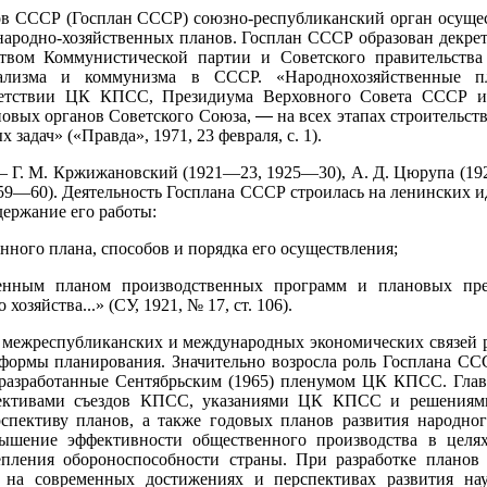
в СССР (Госплан СССР) союзно-республиканский орган осущес
народно-хозяйственных планов. Госплан СССР образован декре
дством Коммунистической партии и Советского правительств
иализма и коммунизма в СССР. «Народнохозяйственные п
ветствии ЦК КПСС, Президиума Верховного Совета СССР и
новых органов Советского Союза,
—
на всех этапах строительс
адач» («Правда», 1971, 23 февраля, с. 1).
Г. М. Кржижановский (1921—23, 1925—30), А. Д. Цюрупа (192
959—60). Деятельность Госплана СССР строилась на ленинских 
держание его работы:
нного плана, способов и порядка его осуществления;
енным планом производственных программ и плановых пре
озяйства...» (СУ, 1921, № 17, ст. 106).
межреспубликанских и международных экономических связей ра
 формы планирования. Значительно возросла роль Госплана СС
 разработанные Сентябрьским (1965) пленумом ЦК КПСС. Глав
рективами съездов КПСС, указаниями ЦК КПСС и решениям
рспективу планов, а также годовых планов развития народно
шение эффективности общественного производства в целях 
пления обороноспособности страны. При разработке планов
, на современных достижениях и перспективах развития нау