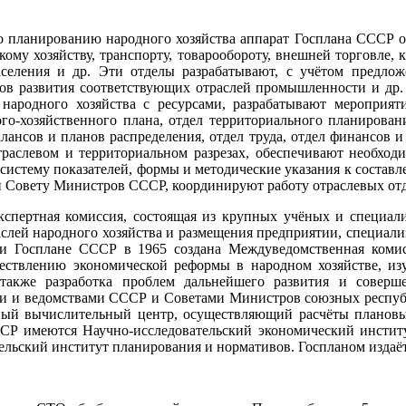
планированию народного хозяйства аппарат Госплана СССР об
кому хозяйству, транспорту, товарообороту, внешней торговле,
селения и др. Эти отделы разрабатывают, с учётом предлож
в развития соответствующих отраслей промышленности и др. о
 народного хозяйства с ресурсами, разрабатывают мероприя
го-хозяйственного плана, отдел территориального планирова
ансов и планов распределения, отдел труда, отдел финансов и 
траслевом и территориальном разрезах, обеспечивают необход
 систему показателей, формы и методические указания к соста
и Совету Министров СССР, координируют работу отраслевых от
спертная комиссия, состоящая из крупных учёных и специал
аслей народного хозяйства и размещения предприятии, специали
ри Госплане СССР в 1965 создана Междуведомственная комис
ществлению экономической реформы в народном хозяйстве, и
а также разработка проблем дальнейшего развития и соверш
ами и ведомствами СССР и Советами Министров союзных респу
ный вычислительный центр, осуществляющий расчёты плановых
СР имеются Научно-исследовательский экономический институ
льский институт планирования и нормативов. Госпланом издаётс