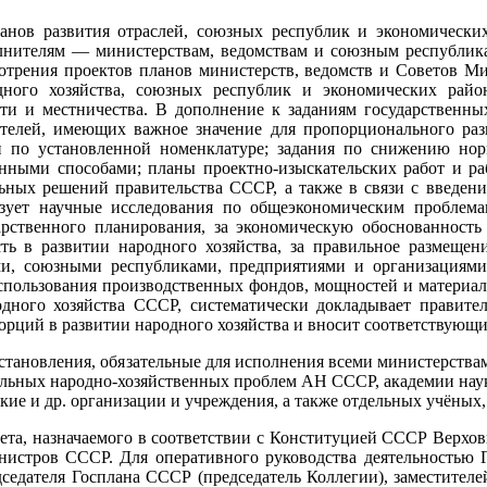
ов развития отраслей, союзных республик и экономических р
лнителям — министерствам, ведомствам и союзным республика
мотрения проектов планов министерств, ведомств и Советов 
дного хозяйства, союзных республик и экономических райо
сти и местничества. В дополнение к заданиям государственн
телей, имеющих важное значение для пропорционального разв
и по установленной номенклатуре; задания по снижению норм
ными способами; планы проектно-изыскательских работ и раб
ьных решений правительства СССР, а также в связи с введен
ует научные исследования по общеэкономическим проблемам
арственного планирования, за экономическую обоснованность
сть в развитии народного хозяйства, за правильное размеще
ми, союзными республиками, предприятиями и организациями 
использования производственных фондов, мощностей и материа
родного хозяйства СССР, систематически докладывает правите
рций в развитии народного хозяйства и вносит соответствующ
тановления, обязательные для исполнения всеми министерствам
дельных народно-хозяйственных проблем АН СССР, академии наук
кие и др. организации и учреждения, а также отдельных учёных,
ета, назначаемого в соответствии с Конституцией СССР Верхо
нистров СССР. Для оперативного руководства деятельностью 
едателя Госплана СССР (председатель Коллегии), заместителе