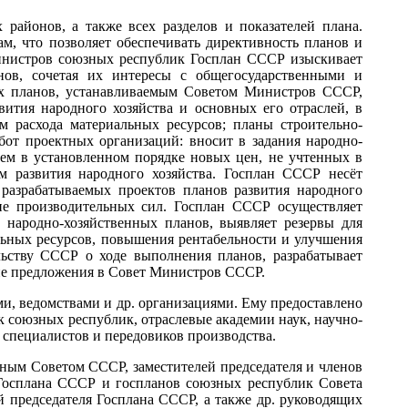
айонов, а также всех разделов и показателей плана.
м, что позволяет обеспечивать директивность планов и
Министров союзных республик Госплан СССР изыскивает
нов, сочетая их интересы с общегосударственными и
ых планов, устанавливаемым Советом Министров СССР,
ития народного хозяйства и основных его отраслей, в
 расхода материальных ресурсов; планы строительно-
от проектных организаций: вносит в задания народно-
ием в установленном порядке новых цен, не учтенных в
 развития народного хозяйства. Госплан СССР несёт
 разрабатываемых проектов планов развития народного
ние производительных сил. Госплан СССР осуществляет
народно-хозяйственных планов, выявляет резервы для
льных ресурсов, повышения рентабельности и улучшения
льству СССР о ходе выполнения планов, разрабатывает
ие предложения в Совет Министров СССР.
и, ведомствами и др. организациями. Ему предоставлено
 союзных республик, отраслевые академии наук, научно-
 специалистов и передовиков производства.
вным Советом СССР, заместителей председателя и членов
Госплана СССР и госпланов союзных республик Совета
й председателя Госплана СССР, а также др. руководящих