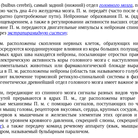
 (bulbus cerebri), самый задний (нижний) отдел
головного мозга
, 
ю часть дна 4-го желудочка мозга. П. м. передаёт (часто посл
ратно (центробежные пути). Нейронные образования П. м. (я
щеварением, а также в регулировании активности высших отде
ровне П. м. передаются двигательные импульсы к нейронам спин
ерез
экстрапирамидную систему
.
. расположены скопления нервных клеток, образующих ни
посредуются координирующие влияния из коры больших полушари
емых ядрах шва находятся нейроны, посылающие отростки пра
ектрическую активность коры головного мозга с наступлени
ментальных животных или фармакологической блокаде выраб
ка в П. м. расположены нейроны (область так называемого голу
ают включение тормозной ретикуло-спинальной системы в фаз
илогенетически древнейший отдел головного мозга имеет важное
и, передающие из спинного мозга сигналы разных видов чув
утей прерываются в ядрах П. м., где расположены вторые 
нные механизмы П. м. с помощью сигналов, поступающих по ч
и мышц головы, рецепторов вкусовых, сердца, крупных сосудов,
нервов к мышечным и железистым элементам этих органов и
м и уровнем кровяного давления, секрецией слюны, секрецие
е
), а также передачу команд речевому аппарату (язык, мышц
дром, называемый бульбарным параличом.