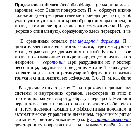
Продолгов
а
тый мозг
(medulla oblongata), луковица мозга
варолиев мост. Задняя поверхность П. м. образует нижню
головной (центрестремительные проводящие пути) и об
участвуют в управлении кровообращением, дыханием, пи
мозга, в том числе при реализации состояния сна. На у
(корково-спинальную), образующую здесь перекрест, и ч
В срединных отделах
ретикулярной формации
П. м
двигательный аппарат спинного мозга, через которую о
мозга, управляющих движением и позой. В так называ
мозга и оказывающие синхронизирующее влияние на эл
нейронов —
серотонин
.
При разрушении их у экспери
бессонница, нарушается поведение. На дне 4-го желудоч
влияют на др. клетки ретикулярной формации и вызыв
тонуса и спинномозговых рефлексов. Т. о., П. м. как ф
В задне-верхних отделах П. м. проходят нервные пут
системы и внутренних органов. Некоторые из этих п
противоположную сторону, образуя перекрест. Нейро
черепно-мозговых нервов (от кожи, слизистых оболочек 
и путём посылки команд по эфферентным волокнам 
автоматическое управление дыханием, сердечным ритмо
глотанием, рвотой, чиханием (см.
Бульбарное животно
двустороннем повреждении П. м. вызывает тяжёлый син