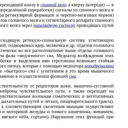
переходящий книзу в
спинной мозг
, а кверху (кпереди) — в
е определённой переработки) сигналы из спинного мозга в
дра ретикулярной формации и черепно-мозговых нервов)
лов головного мозга и сегментарного аппарата спинного
ного мозга через
пирамидную систему
проводящих путей
сходящую ретикуло-спинальную систему, угнетающую
й, подкорковых ядер, мозжечка и др. отделов головного
ктически во все расположенные выше отделы головного
ем фазы «медленного» сна. Медиатор возбуждения этих
отки и выделения ими серотонина возникает стойкая
бого пятна), которые с помощью медиатора
норадреналина
е «быстрого» сна с угнетением в это время мышечного
 значение в осуществлении функций
сна
.
ствительности от рецепторов кожи, мышечно-суставной
нейроны чувствительного пути, а также переходят на
увствительным волокнам соматических и вегетативных
 дыхательных путей и лёгких, пищеварительного тракта),
 к соответствующим скелетным мышцам осуществляют
й и моторикой желудка и тонкого кишечника, жеванием,
ы мягкого нёба, гортани). Нарушение этих функций при