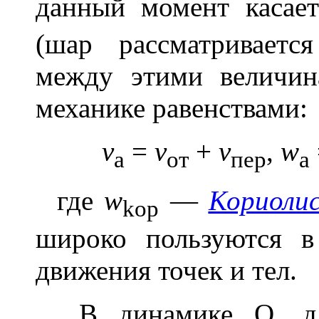
данный момент касае
(шар рассматриваетс
между этими величин
механике равенствами:
v
=
v
+
v
,
w
a
oт
пер
a
где
w
—
Кориолис
kop
широко пользуются в
движения точек и тел.
В динамике О. д. 