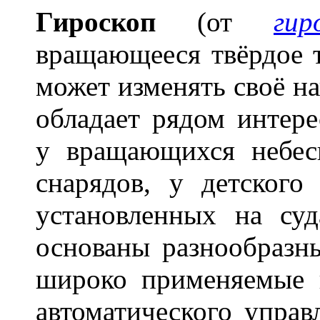
Гироск
о
п
(от
гиро
вращающееся твёрдое т
может изменять своё на
обладает рядом интер
у вращающихся небес
снарядов, у детского
установленных на суд
основаны разнообразн
широко применяемые 
автоматического управ