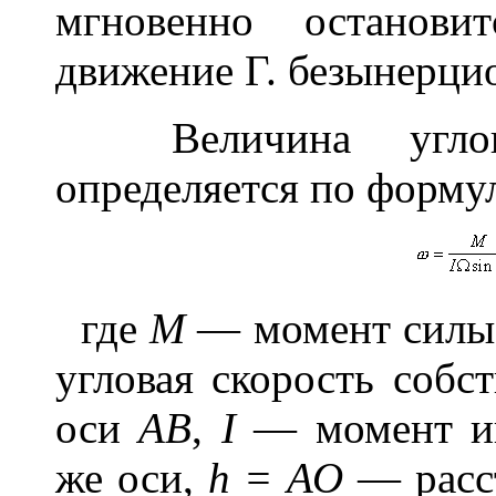
мгновенно останови
движение Г. безынерци
Величина углово
определяется по форму
где
М
— момент сил
угловая скорость собс
оси
АВ
,
I
— момент ин
же оси,
h = АО
— расс