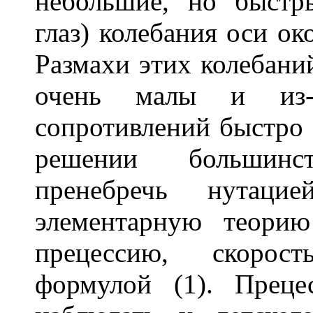
небольшие, но быстр
глаз) колебания оси ок
Размахи этих колебани
очень малы и из-з
сопротивлений быстро 
решении большинс
пренебречь нутац
элементарную теори
прецессию, скорост
формулой (1). Прец