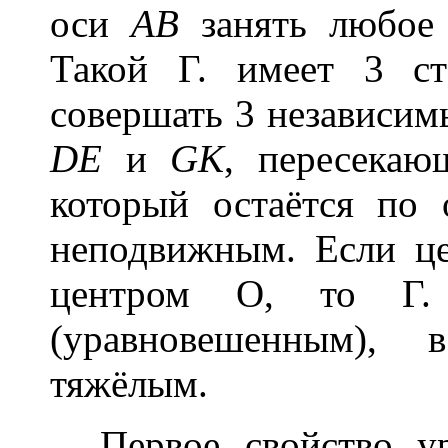
оси
АВ
занять любое
Такой Г. имеет 3 с
совершать 3 независим
DE
и
GK
, пересекаю
который остаётся п
неподвижным. Если це
центром О, то Г. н
(уравновешенным),
тяжёлым.
Первое свойство ур