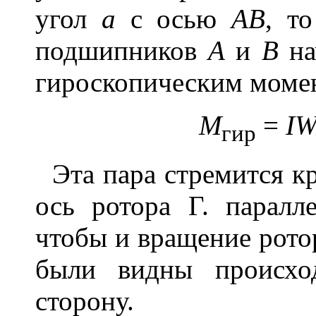
угол
a
с осью
АВ
, т
подшипников
А
и
В
на
гироскопическим моме
М
=
I
W
гир
Эта пара стремится к
ось ротора Г. парал
чтобы и вращение рото
были видны происх
сторону.