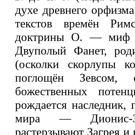
духе древнего орфизма
текстов времён Рим
доктрины О. — миф о
Двуполый Фанет, род
(осколки скорлупы к
поглощён Зевсом, с
божественных потен
рождается наследник, 
мира — Дионис-З
растерзывают Загрея и 