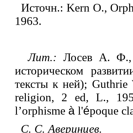
Источн.: Kern О., Orphi
1963.
Лит.:
Лосев А. Ф.,
историческом развити
тексты к ней); Guthrie
religion, 2 ed, L., 19
l’orphisme
à
l'
é
poque cla
С. С. Аверинцев.