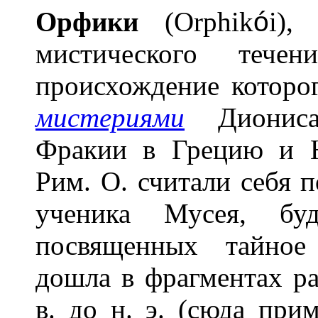
О
рфики
(Orphik
ó
i),
мистического тече
происхождение которог
мистериями
Диониса-
Фракии в Грецию и 
Рим. О. считали себя 
ученика Мусея, бу
посвященных тайное
дошла в фрагментах ра
в. до н. э. (сюда при