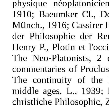
physique n
é
oplatonici
1910; Baeumker Cl., Der
M
ü
nch., 1916; Cassirer
der Philosophie der Re
Henry P., Plotin et l'occ
The Neo-Platonists, 2 
commentaries of Proclus
The continuity of the P
middle ages, L., 1939;
christliche Philosophic,