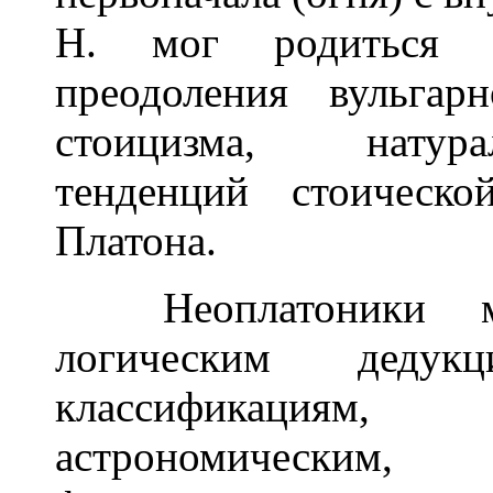
Н. мог родиться т
преодоления вульгарн
стоицизма, натурали
тенденций стоическо
Платона.
Неоплатоники мн
логическим дедук
классификациям
астрономическим