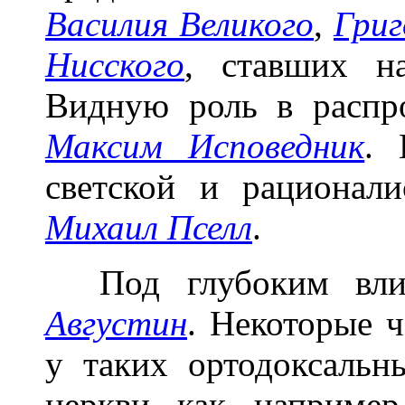
Василия Великого
,
Григ
Нисского
, ставших н
Видную роль в распр
Максим Исповедник
. 
светской и рационал
Михаил Пселл
.
Под глубоким влия
Августин
. Некоторые 
у таких ортодоксальн
церкви, как, наприме