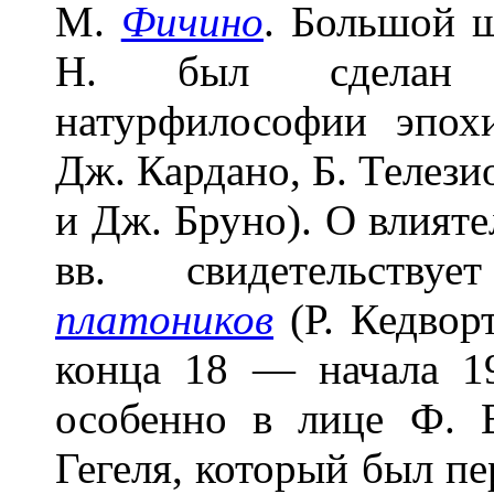
М.
Фичино
. Большой ш
Н. был сделан в
натурфилософии эпох
Дж. Кардано, Б. Телези
и Дж. Бруно). О влияте
вв. свидетельст
платоников
(Р. Кедвор
конца 18 — начала 19
особенно в лице Ф. 
Гегеля, который был п