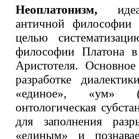
Неоплатон
и
зм,
идеал
античной философии 
целью систематизаци
философии Платона в
Аристотеля. Основное
разработке диалекти
«единое», «ум» (
онтологическая субста
для заполнения раз
«единым» и познава