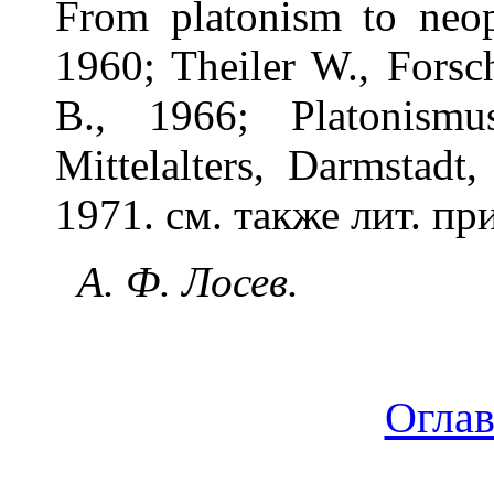
From platonism to neop
1960; Theiler W., Fors
B., 1966; Platonism
Mittelalters, Darmstadt
1971. см. также лит. пр
А. Ф. Лосев.
Огла