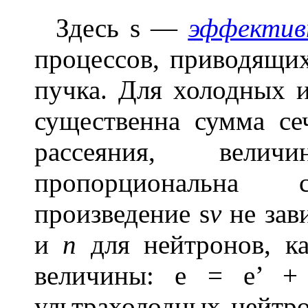
Здесь
s
—
эффективн
процессов, приводящи
пучка. Для холодных 
существенна сумма се
рассеяния, вели
пропорциональна
произведение
s
v
не зав
и
n
для нейтронов, ка
величины:
e
=
e
’ 
ультрахолодных нейтр