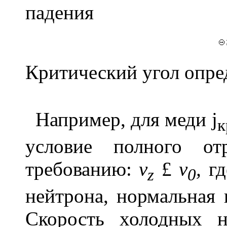
падения
Критический угол опред
Например, для меди
j
к
условие полного от
требованию:
v
£
v
,
г
z
0
нейтрона, нормальная
Скорость холодных н