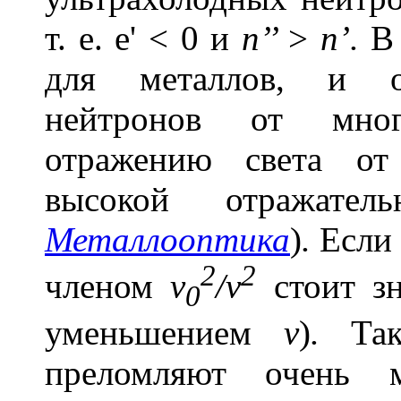
т. е.
e
' < 0 и
n’’
>
n’.
В 
для металлов, и от
нейтронов от мног
отражению света от
высокой отражател
Металлооптика
)
.
Есл
2
2
членом
v
/v
стоит з
0
уменьшением
v
)
.
Та
преломляют очень м