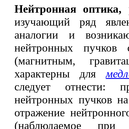
Нейтр
о
нная
о
птика,
р
изучающий ряд явле
аналогии и возника
нейтронных пучков 
(магнитным, гравит
характерны для
мед
следует отнести: п
нейтронных пучков на
отражение нейтронног
(наблюдаемое при о