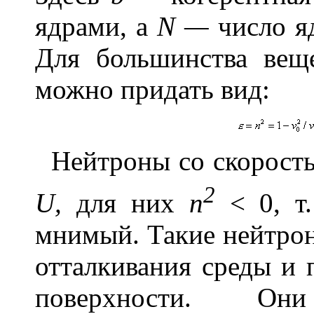
ядрами, a
N —
число яд
Для большинства ве
можно придать вид:
Нейтроны со скорос
2
U,
для них
n
< 0, т.
мнимый. Такие нейтрон
отталкивания среды и 
поверхности. Он