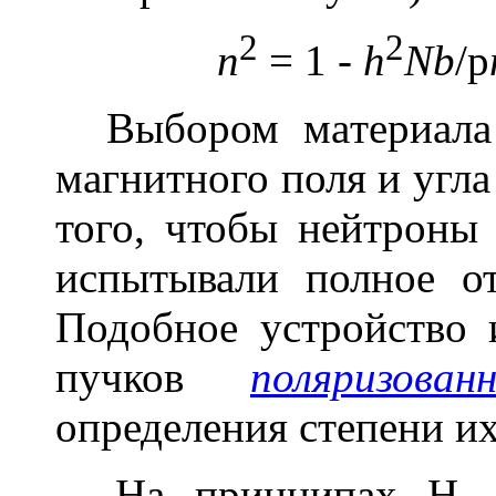
2
2
n
= 1 -
h
Nb
/
p
Выбором материала 
магнитного поля и угл
того, чтобы нейтроны
испытывали полное о
Подобное устройство 
пучков
поляризова
определения степени и
На принципах Н. о.