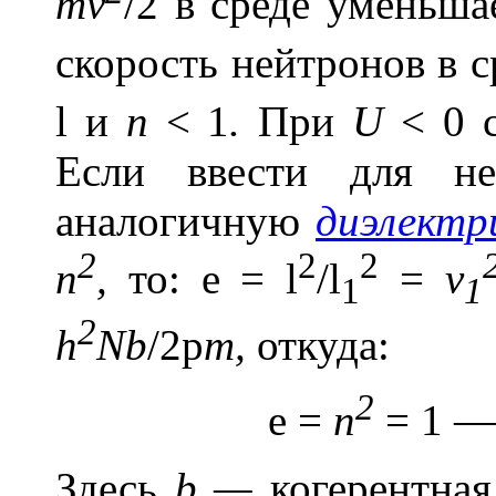
mv
/2 в среде уменьша
скорость нейтронов в 
l
и
n
< 1
.
При
U
< 0 с
Если ввести для не
аналогичную
диэлектр
2
2
2
n
,
то:
e
=
l
/
l
=
v
1
1
2
h
Nb
/2
p
m,
откуда:
2
e
=
n
= 1 
Здесь
b —
когерентная