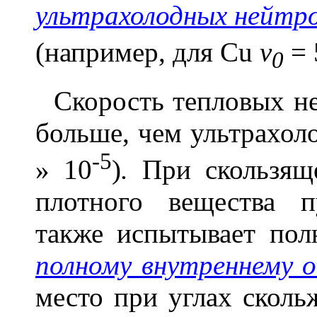
ультрахолодных нейтр
(например, для Cu
v
= 
0
Скорость тепловых не
больше, чем ультрахол
-5
»
10
)
.
При скользяще
плотного вещества 
также испытывает пол
полному внутреннему
место при углах скол