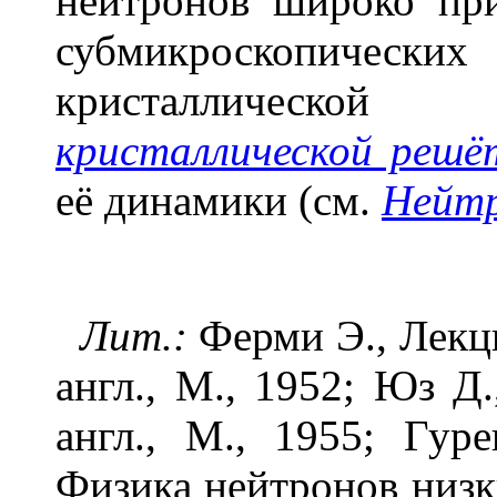
нейтронов широко при
субмикроскопических 
кристаллическо
кристаллической решё
её динамики (см.
Нейт
Лит.:
Ферми Э., Лекци
англ., М., 1952; Юз Д.
англ., М., 1955; Гур
Физика нейтронов низк