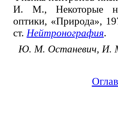
И. М., Некоторые н
оптики, «Природа», 19
ст.
Нейтронография
.
Ю. М. Останевич, И. 
Огла