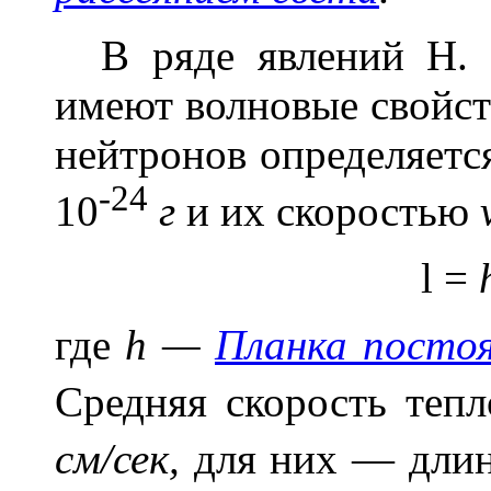
В ряде явлений Н. 
имеют волновые свойст
нейтронов определяетс
-24
10
г
и их скоростью
l
=
где
h —
Планка посто
Средняя скорость теп
см/сек,
для них — дли