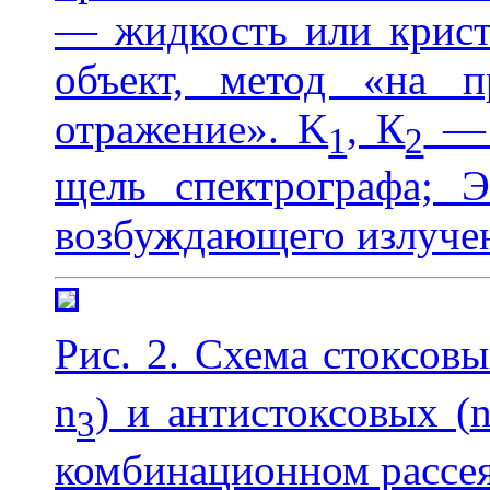
— жидкость или крис
объект, метод «на 
отражение». K
, К
— 
1
2
щель спектрографа; 
возбуждающего излуче
Рис. 2. Схема стоксов
n
) и антистоксовых (
3
комбинационном рассея