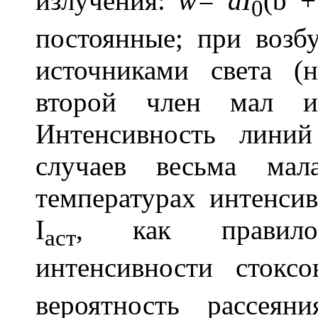
излучения:
w= aI
(b +
0
постоянные; при возб
источниками света (
второй член мал и
Интенсивность лини
случаев весьма ма
температурах интенси
I
, как правило
acт
интенсивности стокс
вероятность рассеян