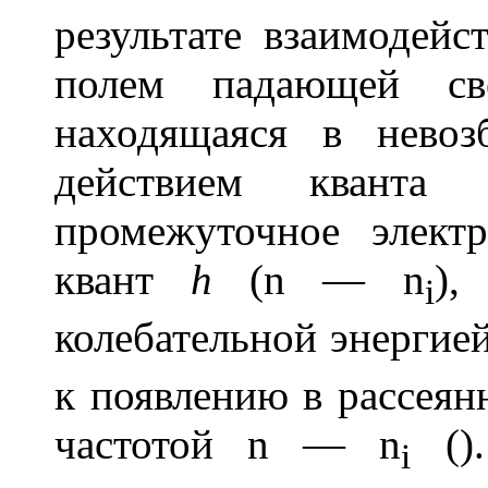
результате взаимодейс
полем падающей све
находящаяся в невоз
действием квант
промежуточное электр
квант
h
(
n
—
n
),
i
колебательной энергие
к появлению в рассеян
частотой
n
—
n
(
i