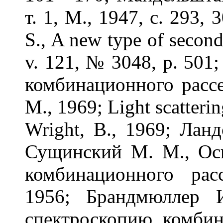
т. 1, М., 1947, с. 293,
S., A new type of second
v. 121, № 3048, p. 50
комбинационного рассе
М., 1969; Light scatterin
Wright, B., 1969; Ланд
Сущинский М. М., Ос
комбинационного рас
1956; Брандмюллер 
спектроскопию комбин