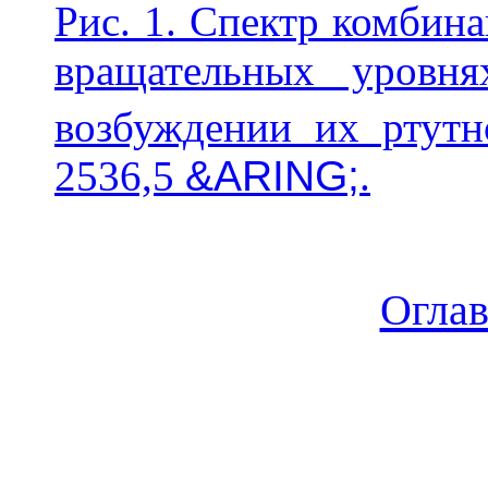
Рис. 1. Спектр комбина
вращательных уровн
возбуждении их ртут
2536,5
&ARING;
.
Огла