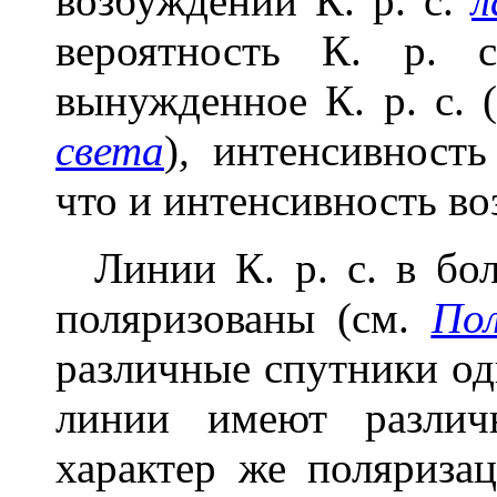
возбуждении К. р. с.
л
вероятность К. р. с
вынужденное К. р. с. 
света
)
,
интенсивность 
что и интенсивность в
Линии К. р. с. в бо
поляризованы (см.
Пол
различные спутники о
линии имеют различ
характер же поляризац