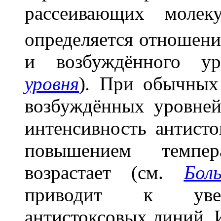
рассеивающих молек
определяется отношени
и возбуждённого у
уровня
)
.
При обычных т
возбуждённых уровней 
интенсивность антист
повышением темпер
возрастает (см.
Бол
приводит к увел
антистоксовых линий. И