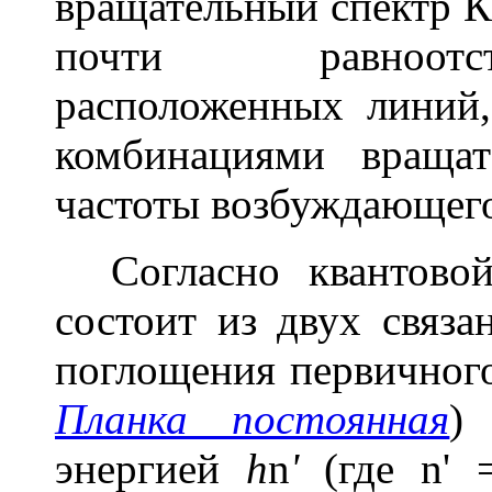
вращательный спектр К.
почти равноотс
расположенных линий,
комбинациями враща
частоты возбуждающего
Согласно квантовой 
состоит из двух связ
поглощения первичног
Планка постоянная
)
энергией
h
n
'
(где
n
'