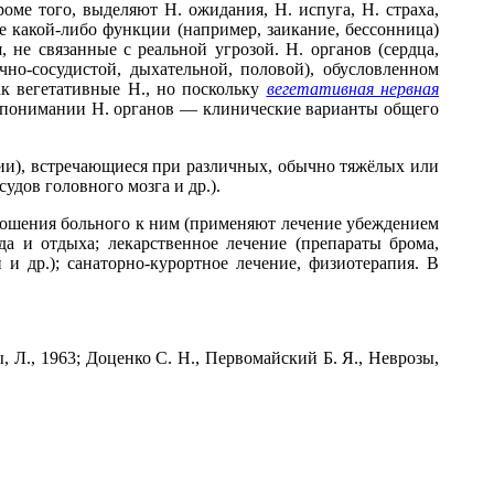
оме того, выделяют Н. ожидания, Н. испуга, Н. страха,
ие какой-либо функции (например, заикание, бессонница)
не связанные с реальной угрозой. Н. органов (сердца,
чно-сосудистой, дыхательной, половой), обусловленном
ак вегетативные Н., но поскольку
вегетативная нервная
 понимании Н. органов — клинические варианты общего
ии), встречающиеся при различных, обычно тяжёлых или
дов головного мозга и др.).
ошения больного к ним (применяют лечение убеждением
а и отдыха; лекарственное лечение (препараты брома,
 др.); санаторно-курортное лечение, физиотерапия. В
 Л., 1963; Доценко С. Н., Первомайский Б. Я., Неврозы,