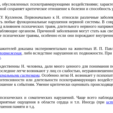
й, обусловленных психотравмирующими воздействиями; характ
ной сохраняет критическое отношение к болезни и способность 
. Кулленом. Первоначально к Н. относили различные заболе
ать любые функциональные нарушения нервной системы. В совр
под влиянием психических травм, длительного нервного напряж
лабляющие организм. Причиной заболевания могут стать как све
щие психические травмы, особенно если они порождают внутренн
ажителей доказана экспериментально на животных И. П. Пав
торможения
,
либо вследствие нарушения их подвижности. При 
и
.
дественны Н. человека, дали много ценного для понимания по
последние легче возникают у лиц со слабостью, неуравновешенн
игнальными системами
.
Особенно легко Н. возникает у психопат
интенсивности или длительности психотравмирующих воздейст
ношение к событиям. Умение критически оценивать происходяще
сихических и соматических нарушений. Чаще всего наблюдаю
еприятные ощущения в области сердца и т.п. Иногда (при
ист
ушения памяти и т.д.