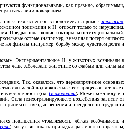
еризуются функциональными, как правило, обратимыми,
управлять своим поведением.
вания с невыясненной этиологией, например
эпилепсию
,
еменном понимании к Н. относят только те нарушения,
ения. Предрасполагающие факторы: конституциональный;
рхсильные острые (например, внезапная потеря близкого
ие конфликты (например, борьбу между чувством долга и
ловым. Экспериментальные Н. у животных возникали в
этом чаще заболевали животные со слабым или сильным
следних. Так, оказалось, что перенапряжение основных
остью или малой подвижностью этих процессов, а также с
ической личности (см.
Психопатии
)
.
Может возникнуть и
вий. Сила психотравмирующего воздействия зависит от
е, принимать твёрдые решения и преодолевать трудности
тся повышенная утомляемость, лёгкая возбудимость и
ерии
)
могут возникать припадки различного характера,