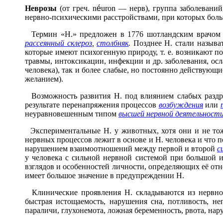
Невр
о
зы
(от греч. n
é
uron — нерв), группа заболевани
нервно-психическими расстройствами, при которых боль
Термин «Н.» предложен в 1776 шотландским врачом У
рассеянный склероз
,
столбняк
.
Позднее Н. стали назыв
которые имеют психогенную природу, т. е. возникают 
травмы, интоксикации, инфекции и др. заболевания, ос
человека), так и более слабые, но постоянно действую
желанием).
Возможность развития Н. под влиянием слабых раздр
результате перенапряжения процессов
возбуждения
или
неуравновешенным типом
высшей нервной деятельност
Экспериментальные Н. у животных, хотя они и не тож
нервных процессов лежит в основе и Н. человека и что 
нарушением взаимоотношений между первой и второй
с
у человека с сильной нервной системой при большой 
взглядов и особенностей личности, определяющих её от
имеет большое значение в предупреждении Н.
Клинические проявления Н. складываются из нервноп
быстрая истощаемость, нарушения сна, потливость, н
параличи, глухонемота, ложная беременность, рвота, нар