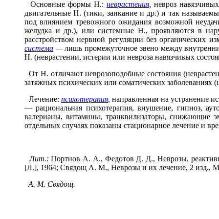
Основные формы Н.:
неврастения
,
невроз навязчивых
двигательные Н. (тики, заикание и др.) и так называем
под влиянием тревожного ожидания возможной неудачи,
желудка и др.), или системные Н., проявляются в нар
расстройством нервной регуляции без органических из
система
—
лишь промежуточное звено между внутренни
Н. (неврастении, истерии или невроза навязчивых состоя
От Н. отличают неврозоподобные состояния (неврастен
затяжных психических или соматических заболеваниях (ш
Лечение:
психотерапия
,
направленная на устранение и
— рациональная психотерапия, внушение, гипноз, аут
валерианы, витамины, транквилизаторы, снижающие эм
отдельных случаях показаны стационарное лечение и вр
Лит.:
Портнов А. А., Федотов Д. Д., Неврозы, реактивн
[Л.], 1964; Свядощ А. М., Неврозы и их лечение, 2 изд., М
А. М. Свядощ.