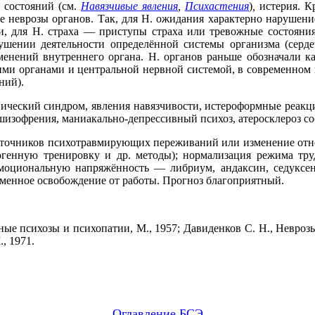
 состояний (см.
Навязчивые явления
,
Психастения
)
,
истерия. Кр
ые неврозы органов. Так, для Н. ожидания характерно нарушен
 для Н. страха — приступы страха или тревожные состояния, 
ушении деятельности определённой системы организма (серде
менений внутреннего органа. Н. органов раньше обозначали к
ми органами и центральной нервной системой, в современном
ний).
ический синдром, явления навязчивости, истероформные реакц
изофрения, маниакально-депрессивный психоз, атеросклероз сосу
сточников психотравмирующих переживаний или изменение отн
огенную тренировку и др. методы); нормализация режима труд
оциональную напряжённость — либриум, андаксин, седуксен и
еменное освобождение от работы. Прогноз благоприятный.
ые психозы и психопатии, М., 1957; Давиденков С. Н., Неврозы,
., 1971.
Оглавление БСЭ