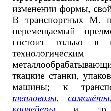
изменении формы, свой
В транспортных М. п
перемещаемый предм
состоит только в 
технологичес
металлообрабатывающи
ткацкие станки, упако
машины; к тран
тепловозы
,
самолёты
конвейеры
и др. И