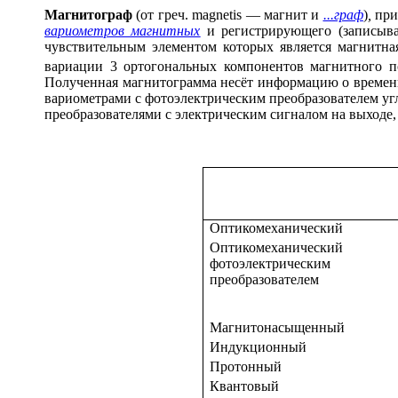
Магнит
о
граф
(от греч. magnetis — магнит и
...граф
)
,
при
вариометров магнитных
и регистрирующего (записываю
чувствительным элементом которых является магнитная
вариации 3 ортогональных компонентов магнитного п
Полученная магнитограмма несёт информацию о времени
вариометрами с фотоэлектрическим преобразователем 
преобразователями с электрическим сигналом на выходе
Оптикомеханический
Оптиком
фотоэл
преобразователем
Магнитонасыщенный
Индукционный
Протонный
Квантовый