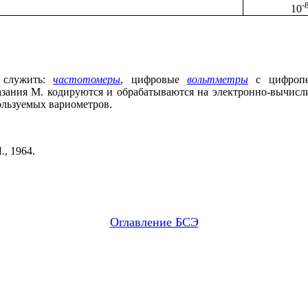
-
10
 служить:
частотомеры
, цифровые
вольтметры
с цифропеч
азания М. кодируются и обрабатываются на электронно-вычисл
ользуемых вариометров.
., 1964.
Оглавление БСЭ