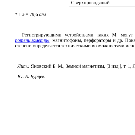
Сверхпроводящий
* 1
э
= 79,6
а/м
Регистрирующими устройствами таких М. могут
потенциометры
, магнитофоны, перфораторы и др. Пок
степени определяется техническими возможностями исп
Лит.:
Яновский Б. М., Земной магнетизм, [З изд.], т. 1, Л
Ю. А. Бурцев.