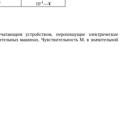
8
-1
10
—
¥
атающим устройством, перопишущие электрические
ительных машинах. Чувствительность М. в значительной