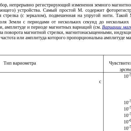
бор, непрерывно регистрирующий изменения земного магнитного
щего) устройства. Самый простой М. содержит фоторегистра
 стрелка (с зеркалом), подвешенная на упругой нити. Такой 
оля Земли с периодами от нескольких секунд до нескольких 
, амплитуде и периоде магнитных вариаций (см.
Вариации маг
угла поворота магнитной стрелки, магнитонасыщенными, индук
, частота или амплитуда которого пропорциональна амплитуде м
Тип вариометра
Чувствител
эрст
-
10
еханический с
ектрическим
-
10
-
10
-
10
-
10
-
10