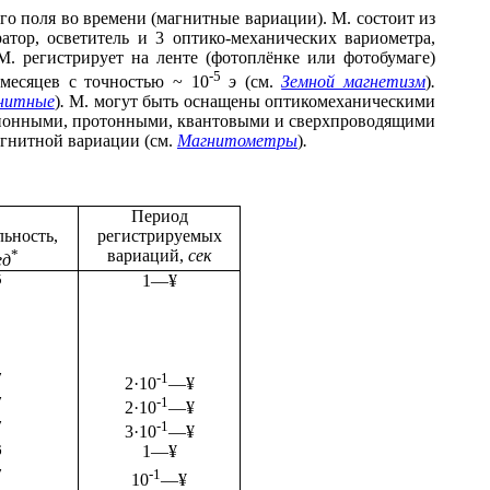
 поля во времени (магнитные вариации). М. состоит из
тор, осветитель и 3 оптико-механических вариометра,
М. регистрирует на ленте (фотоплёнке или фотобумаге)
-5
месяцев с точностью ~ 10
э
(см.
Земной магнетизм
)
.
нитные
)
.
М. могут быть оснащены оптикомеханическими
ционными, протонными, квантовыми и сверхпроводящими
агнитной вариации (см.
Магнитометры
)
.
Период
ьность,
регистрируемых
*
вариаций,
сек
ед
5
1
—
¥
7
-1
2
·
10
—
¥
7
-1
2
·
10
—
¥
7
-1
3
·
10
—
¥
6
1
—
¥
7
-1
10
—
¥