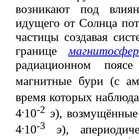
возникают под вли
идущего от Солнца пот
частицы создавая сист
границе
магнитосфе
радиационном поясе
магнитные бури (с а
время которых наблюда
.
-2
4
10
э
), возмущённые
.
-3
4
10
э
), апериодич