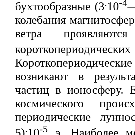
.
-4
бухтообразные (3
10
колебания магнитосфер
ветра проявляют
короткопериодически
Короткопериодичес
возникают в результ
частиц в ионосферу.
космического проис
периодические лунн
.
-5
5)
10
э
. Наиболее м