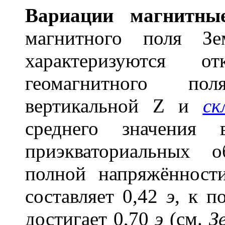
Вари
а
ции магн
и
тные
магнитного поля З
характеризуются от
геомагнитного по
вертикальной Z и
ск
среднего значения
приэкваториальных о
полной напряжённост
составляет 0,42
э
, к п
достигает 0,70
э
(см.
З