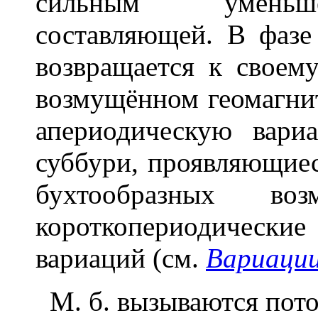
сильным уменьше
составляющей. В фазе
возвращается к своем
возмущённом геомагни
апериодическую вари
суббури, проявляющиес
бухтообразных воз
короткопериодически
вариаций (см.
Вариаци
М. б. вызываются пот