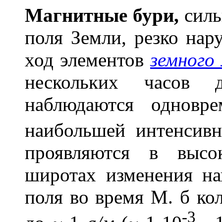
Магн
и
тные б
у
ри,
силь
поля Земли, резко на
ход элементов
земного
нескольких часов 
наблюдаются одновр
наибольшей интенсивн
проявляются в высо
широтах изменения на
поля во время М. б кол
-3