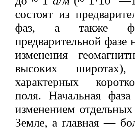
до ~ 1
а/м
(~ 1·10
—1
состоят из предварите
фаз, а также фа
предварительной фазе 
изменения геомагни
высоких широтах)
характерных коротк
поля. Начальная фаза
изменением отдельных
Земле, а главная — б