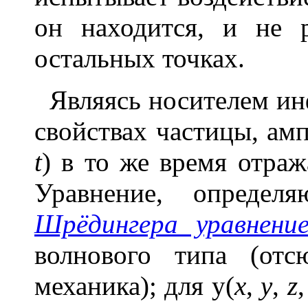
он находится, и не 
остальных точках.
Являясь носителем ин
свойствах частицы, ам
t
) в то же время отраж
Уравнение, опреде
Шрёдингера уравнени
волнового типа (от
механика); для
y
(
х
,
у
,
z
,