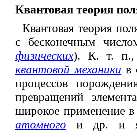
Кв
а
нтовая те
о
рия п
о
л
Квантовая теория поля
с бесконечным число
физических
).
К. т. п.
квантовой механики
в 
процессов порождени
превращений элемент
широкое применение в
атомного
и др. и яв