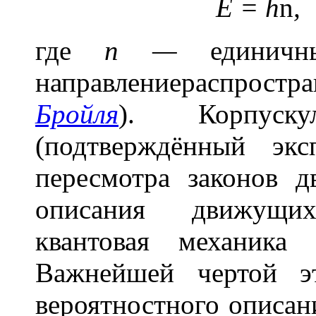
E = h
n
,
где
n —
единичны
направлениераспростр
Бройля
). Корпускул
(подтверждённый экс
пересмотра законов 
описания движущих
квантовая механика 
Важнейшей чертой э
вероятностного описан