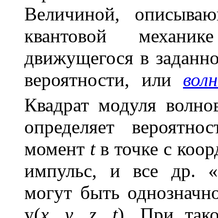
Величиной, описыва
квантовой механике
движущегося в заданно
вероятности, или
вол
Квадрат модуля волно
определяет вероятно
момент
t
в точке с коо
импульс, и все др. 
могут быть однозначно
y
(
х
,
у
,
z
,
t
). При так