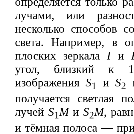
определяется только р
лучами, или разно
несколько способов с
света. Например, в 
плоских зеркала
I
и
угол, близкий к 
изображения
S
и
S
и
1
2
получается светлая п
лучей
S
M
и
S
M
, рав
1
2
и тёмная полоса — пр