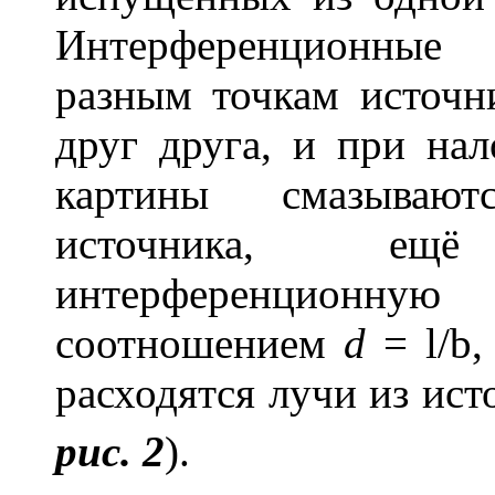
Интерференционные 
разным точкам источн
друг друга, и при на
картины смазывают
источника, ещ
интерференционную
соотношением
d
=
l
/
b
,
расходятся лучи из ис
рис. 2
).