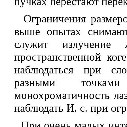
пучках перестают перек
Ограничения размеро
выше опытах снимают
служит излучение л
пространственной ког
наблюдаться при сл
разными точками
монохроматичность лаз
наблюдать И. с. при ог
При очень малых интен