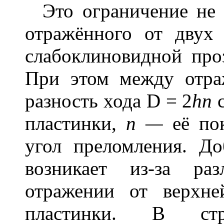
Это ограничение не и
отражённого от двух
слабоклиновидной про
При этом между отра
разность хода
D
= 2
hn
пластинки,
n —
её пок
угол преломления. Д
возникает из-за ра
отражении от верхн
пластинки. В стро