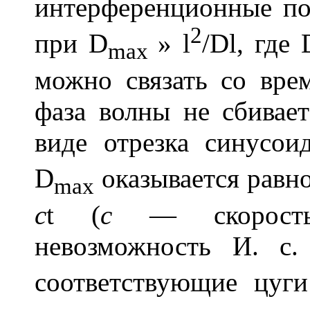
интерференционные п
2
при
D
»
l
/
D
l
, где
max
можно связать со вр
фаза волны не сбиваетс
виде отрезка синусои
D
оказывается равн
max
c
t
(
c
— скорость 
невозможность И. с
соответствующие цуг