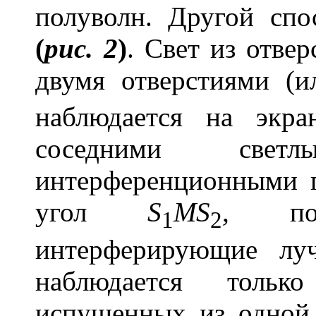
полуволн. Другой сп
(
рис. 2
)
. Свет из отве
двумя отверстиями (
наблюдается на экр
соседними све
интерференционными
угол
S
MS
,
под 
1
2
интерферирующие лу
наблюдается толь
испущенных из одной 