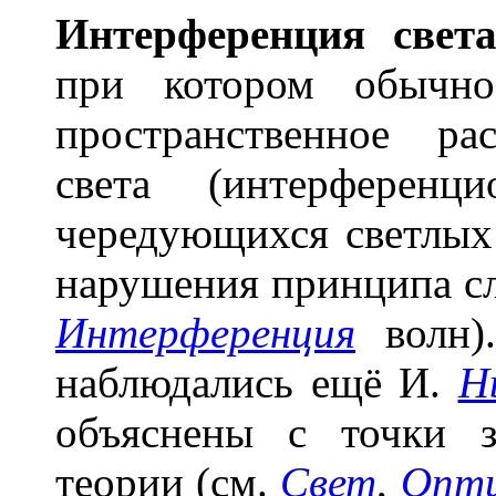
Интерфер
е
нция св
е
та
при котором обычно
пространственное ра
света (интерференц
чередующихся светлых
нарушения принципа сл
Интерференция
волн).
наблюдались ещё И.
Н
объяснены с точки з
теории (см.
Свет
,
Опт