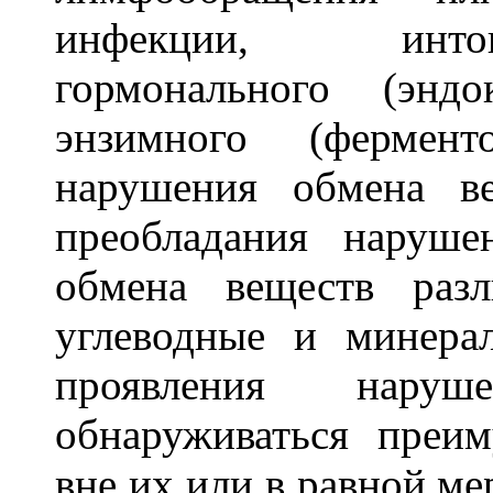
инфекции, инто
гормонального (энд
энзимного (фермен
нарушения обмена в
преобладания наруш
обмена веществ раз
углеводные и минера
проявления нару
обнаруживаться преи
вне их или в равной ме