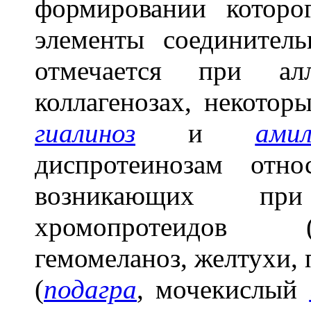
формировании которо
элементы соединител
отмечается при алл
коллагенозах, некотор
гиалиноз
и
амил
диспротеинозам отн
возникающих пр
хромопротеидов (
гемомеланоз, желтухи,
(
подагра
, мочекислый