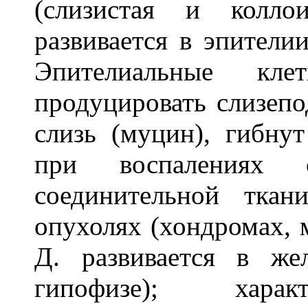
(слизистая и колло
развивается в эпители
Эпителиальные кле
продуцировать слизепо
слизь (муцин), гибнут
при воспалениях 
соединительной тка
опухолях (хондромах, 
Д. развивается в же
гипофизе); харак