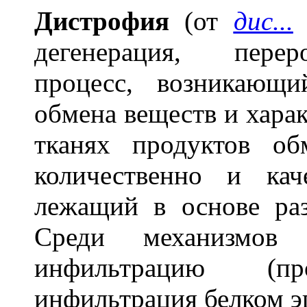
Дистроф
и
я
(от
дис...
и
дегенерация, перер
процесс, возникающ
обмена веществ и хара
тканях продуктов об
количественно и ка
лежащий в основе раз
Среди механизмов 
инфильтрацию (про
инфильтрация белком э