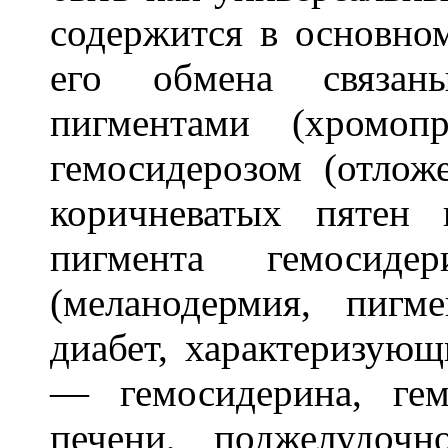
содержится в основн
его обмена связан
пигментами (хромоп
гемосидерозом (отлож
коричневатых пятен
пигмента гемосиде
(меланодермия, пигм
диабет, характеризую
— гемосидерина, ге
печени, поджелудочн