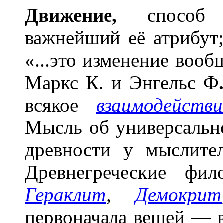
Движ
е
ние,
способ с
важнейший её атрибут
«...это изменение вообщ
Маркс К. и Энгельс
Ф
всякое
взаимодействи
Мысль об универсально
древности у мыслите
Древнегреческие фи
Гераклит
,
Демокрит
первоначала вещей — во