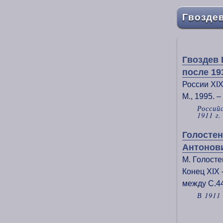
Гвозде
Гвоздев 
после 19
России XIX
М., 1995. –
Россий
1911 г.
Голостен
Антонови
М. Голосте
Конец XIX 
между С.4
В 1911 