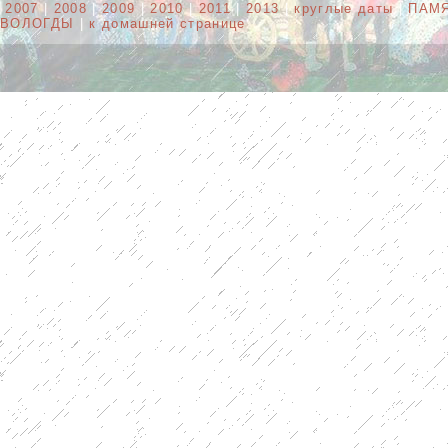
2007
|
2008
|
2009
|
2010
|
2011
|
2013
|
круглые даты
|
ПАМ
ВОЛОГДЫ
|
к домашней странице