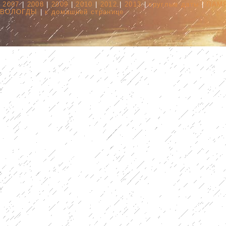
2007
|
2008
|
2009
|
2010
|
2012
|
2013
|
круглые даты
|
ПАМ
ВОЛОГДЫ
|
к домашней странице