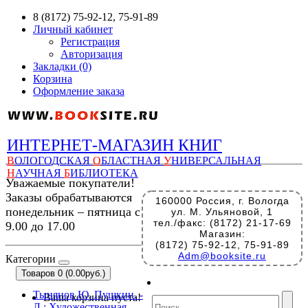
8 (8172) 75-92-12, 75-91-89
Личный кабинет
Регистрация
Авторизация
Закладки (0)
Корзина
Оформление заказа
ИНТЕРНЕТ-МАГАЗИН КНИГ
В
ОЛОГОДСКАЯ
О
БЛАСТНАЯ
У
НИВЕРСАЛЬНАЯ
Н
АУЧНАЯ
Б
ИБЛИОТЕКА
Уважаемые покупатели!
Заказы обрабатываются
160000 Россия, г. Вологда
понедельник – пятница с
ул. М. Ульяновой, 1
тел./факс: (8172) 21-17-69
9.00 до 17.00
Магазин:
(8172) 75-92-12, 75-91-89
Adm@booksite.ru
Категории
Товаров 0 (0.00руб.)
Тынянов Ю. Пушкин. -
Ваша корзина пуста!
Л.: Художественная