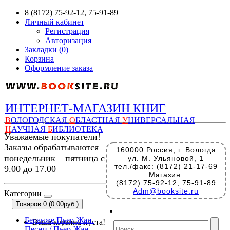
8 (8172) 75-92-12, 75-91-89
Личный кабинет
Регистрация
Авторизация
Закладки (0)
Корзина
Оформление заказа
ИНТЕРНЕТ-МАГАЗИН КНИГ
В
ОЛОГОДСКАЯ
О
БЛАСТНАЯ
У
НИВЕРСАЛЬНАЯ
Н
АУЧНАЯ
Б
ИБЛИОТЕКА
Уважаемые покупатели!
Заказы обрабатываются
160000 Россия, г. Вологда
понедельник – пятница с
ул. М. Ульяновой, 1
тел./факс: (8172) 21-17-69
9.00 до 17.00
Магазин:
(8172) 75-92-12, 75-91-89
Adm@booksite.ru
Категории
Товаров 0 (0.00руб.)
Беранже Пьер-Жан.
Ваша корзина пуста!
Песни / Пьер-Жан