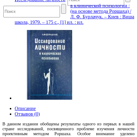
в клинической психологии :
(на основе метода Роршаха) /
Л. Ф. Бурлачук. – Киев : Вища
школа, 1979. – 175 с., [1] ил. : ил.
Описание
Отзывов (0)
В данном издании обобщены результаты одного из первых в нашей
стране исследований, посвященного проблеме изучения личности
проективным методом Роршаха. Особое внимание уделено