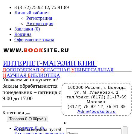
8 (8172) 75-92-12, 75-91-89
Личный кабинет
Регистрация
Авторизация
Закладки (0)
Корзина
Оформление заказа
ИНТЕРНЕТ-МАГАЗИН КНИГ
В
ОЛОГОДСКАЯ
О
БЛАСТНАЯ
У
НИВЕРСАЛЬНАЯ
Н
АУЧНАЯ
Б
ИБЛИОТЕКА
Уважаемые покупатели!
Заказы обрабатываются
160000 Россия, г. Вологда
понедельник – пятница с
ул. М. Ульяновой, 1
тел./факс: (8172) 21-17-69
9.00 до 17.00
Магазин:
(8172) 75-92-12, 75-91-89
Adm@booksite.ru
Категории
Товаров 0 (0.00руб.)
Бурлачук Л. Ф.
Ваша корзина пуста!
Исследование личности