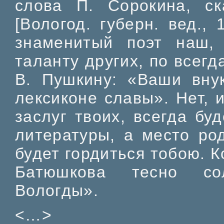
слова П. Сорокина, с
[Вологод. губерн. вед.,
знаменитый поэт наш,
таланту других, по всег
В. Пушкину: «Ваши вну
лексиконе славы». Нет, 
заслуг твоих, всегда бу
литературы, а место ро
будет гордиться тобою. 
Батюшкова тесно со
Вологды».
<…>