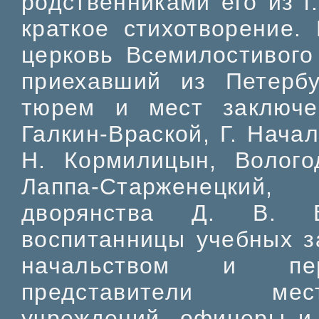
родственниками его из г.
краткое стихотворение. 
церковь Всемилостивого
приехавший из Петерб
тюрем и мест заключе
Галкин-Враской, Г. Нача
Н. Кормилицын, Волого
Лаппа-Старженецкий,
дворянства Д. В. В
воспитанницы учебных з
начальством и перс
представители мес
учреждений, офицеры и