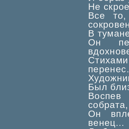
Не скрое
Все то
сокрове
В тумане
Он пе
вдохнов
Стиха
перене
Художни
Был близ
Воспев 
собрата,
Он впл
венец...