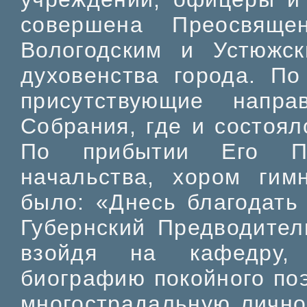
совершена Преосвяще
Вологодским и Устюжск
духовенства города. По
присутствующие напр
Собрания, где и состоял
По прибытии Его Пр
начальства, хором гим
было: «Днесь благодать 
Губернский Предводител
взойдя на кафедру,
биографию покойного поэ
многострадальную лично