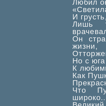
Любил о
«Светил
И грусть
Лишь 
врачевал
Он стра
жизни,
Отторже
Но с юга
К любим
Как Пуш
Прекрасн
Что Пу
широко..
Великий 