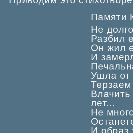
Памяти К
Не долго
Разбил е
Он жил е
И замерл
Печальна
Ушла от 
Терзаем
Влачить
лет...
Не много
Останетс
И образ