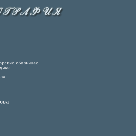
орских сборниках
одике
ках
кова