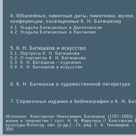
4. Юбилейные, памятные даты, памятники, музеи,
конференции, посвященные К. Н. Батюшкову
4.1. Усадьба Батюшковых в Даниловском
4.2. Усадьба Батюшковых в Хантаново
5. К. Н. Батюшков и искусство
5.1. Портреты К. Н. Батюшкова
5.2. О портретах К. Н. Батюшкова
5.3. К. Н. Батюшков – художник
5.4. К. Н. Батюшков в искусстве
6. К. Н. Батюшков в художественной литературе
7. Справочные издания и библиография о К. Н. Б
Источник
: Константин Николаевич Батюшков (1787–1855) :
жизни и творчестве / сост. Н. Н. Фарутина // Константин
культуры Вологод. обл. [и др.] ; Гл. ред. С. А. Тихомиров. 
300.