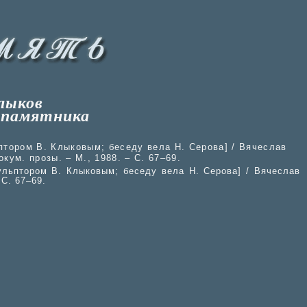
лыков
 памятника
птором В. Клыковым; беседу вела Н. Серова] / Вячеслав
окум. прозы. – М., 1988. – С. 67–69.
ульптором В. Клыковым; беседу вела Н. Серова] / Вячеслав
 С. 67–69.