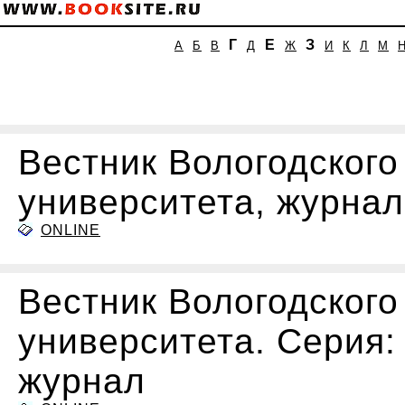
Г
Е
З
А
Б
В
Д
Ж
И
К
Л
М
Вестник Вологодского
университета, журнал
ONLINE
Вестник Вологодского
университета. Серия:
журнал