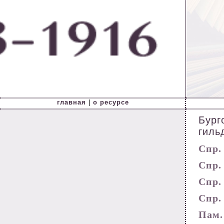
главная
|
о ресурсе
Бург
гиль
Спр. 
Спр. 
Спр. 
Спр. 
Пам. 