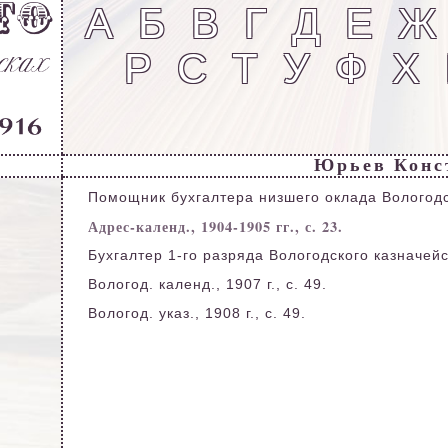
А
Б
В
Г
Д
Е
Ж
Р
С
Т
У
Ф
Х
Юрьев Конс
Помощник бухгалтера низшего оклада Вологодс
Адрес-календ., 1904-1905 гг., с. 23.
Бухгалтер 1-го разряда Вологодского казначейс
Вологод. календ., 1907 г., с. 49.
Вологод. указ., 1908 г., с. 49.