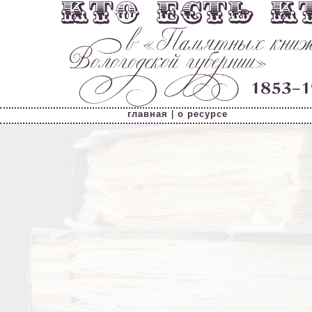
главная
|
о ресурсе