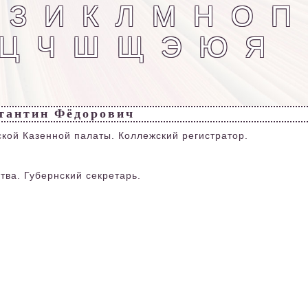
З
И
К
Л
М
Н
О
П
Ц
Ч
Ш
Щ
Э
Ю
Я
тантин Фёдорович
кой Казенной палаты. Коллежский регистратор.
тва. Губернский секретарь.