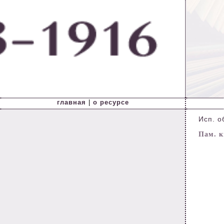
главная
|
о ресурсе
Исп. о
Пам. кн