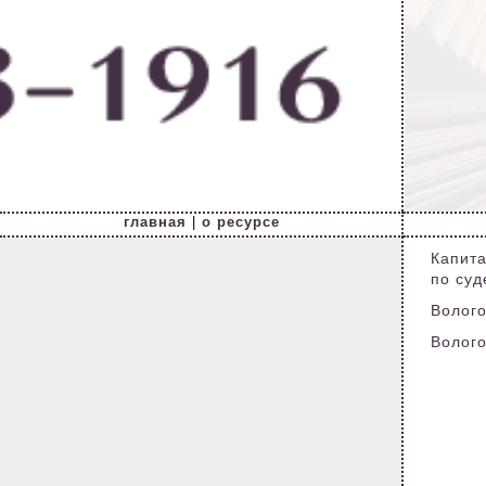
главная
|
о ресурсе
Капита
по суд
Волого
Вологод