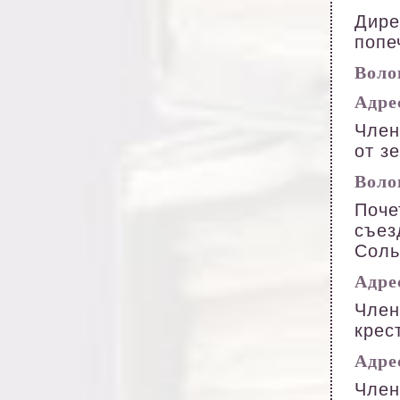
Дире
попе
Волог
Адрес
Член
от з
Волог
Поче
съез
Соль
Адрес
Член
крес
Адрес
Член