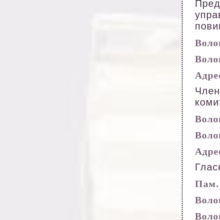
Пред
упра
пови
Волог
Волог
Адрес
Член
коми
Волог
Волог
Адрес
Глас
Пам. 
Волог
Волог