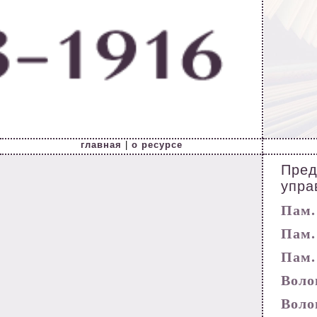
главная
|
о ресурсе
Пред
упра
Пам. 
Пам. 
Пам. 
Волог
Волог