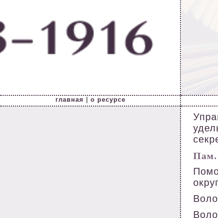
главная
|
о ресурсе
Упра
удел
секр
Пам. 
Помо
окру
Волог
Волог